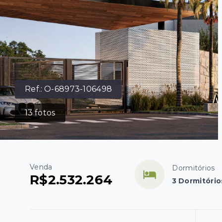
Ref.:
O-68973-106498
13
fotos
Venda
Dormitórios
R$2.532.264
3 Dormitório