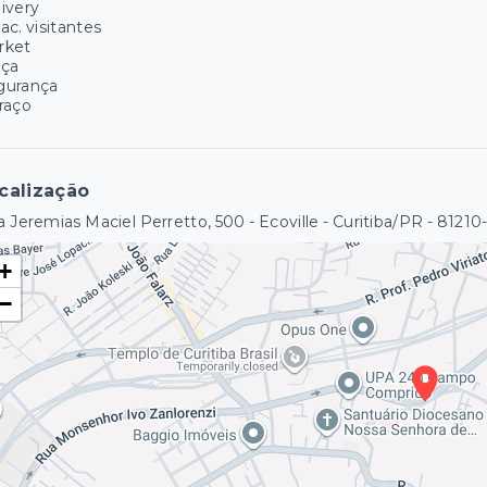
ivery
ac. visitantes
rket
aça
gurança
raço
calização
 Jeremias Maciel Perretto, 500 - Ecoville - Curitiba/PR
- 81210
+
−