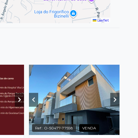
Leaflet
Ref.:
O-50477-77558
VENDA