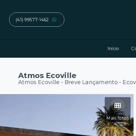
(41) 99577-1462
Início
C
Atmos Ecoville
Atmos Ecoville - Breve Lançamento -
Ecov
Mais fotos