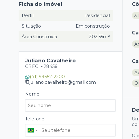
Ficha do imóvel
C
Perfil
Residencial
3 
Situação
Em construção
Ca
Área Construida
202,55m²
A
Juliano Cavalheiro
Ca
CRECI -
28456
A
(41) 99652-2200
juliano.cavalheiro@gmail.com
Q
Nome
De
Telefone
Um
do 
O 