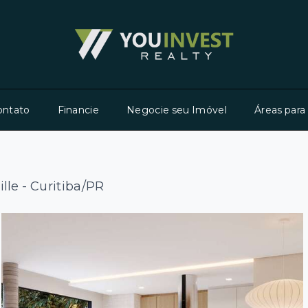
ontato
Financie
Negocie seu Imóvel
Áreas para
ille - Curitiba/PR