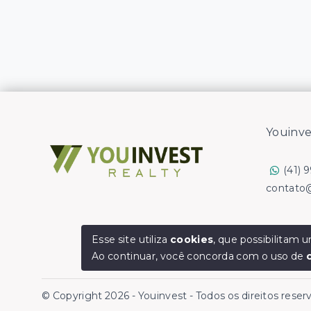
Youinve
(41) 
contato
Esse site utiliza
cookies
, que possibilitam
Ao continuar, você concorda com o uso de
© Copyright 2026 - Youinvest - Todos os direitos rese