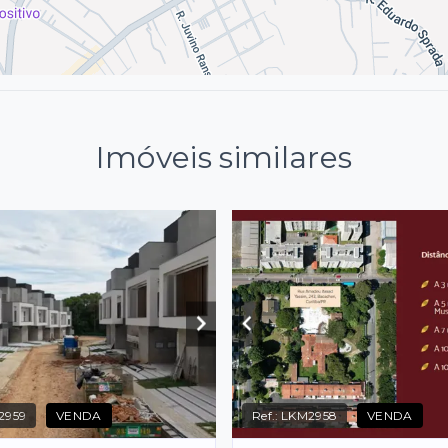
Imóveis similares
2959
VENDA
Ref.:
LKM2958
VENDA