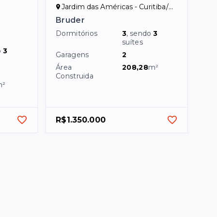
Jardim das Américas - Curitiba/PR
Bruder
Dormitórios
3
, sendo
3
suítes
o
3
Garagens
2
Área
208,28
m²
Construida
m²
R$1.350.000