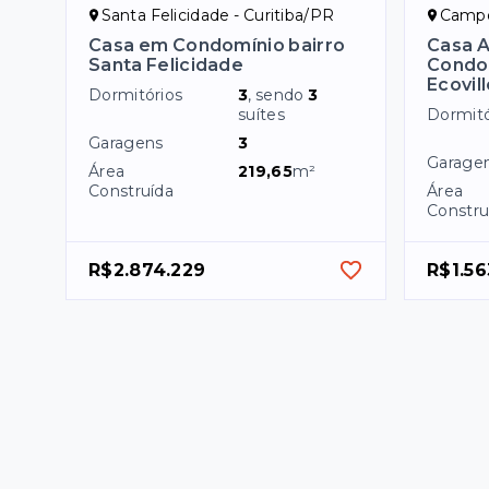
Santa Felicidade - Curitiba/PR
Campo
Casa em Condomínio bairro
Casa A
Santa Felicidade
Condo
Ecovil
Dormitórios
3
, sendo
3
suítes
Dormitó
Garagens
3
Garage
Área
219,65
m²
Construída
Área
Constru
R$2.874.229
R$1.56