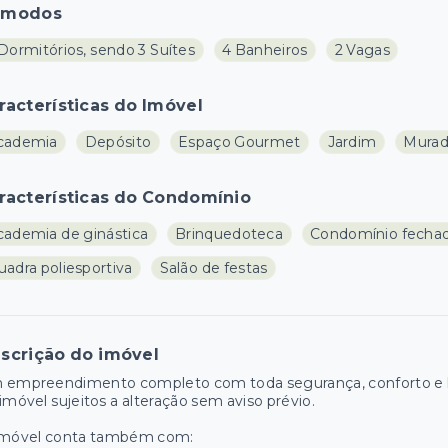
ômodos
Dormitórios, sendo 3 Suítes
4 Banheiros
2 Vagas
racterísticas do Imóvel
cademia
Depósito
Espaço Gourmet
Jardim
Mura
racterísticas do Condomínio
cademia de ginástica
Brinquedoteca
Condomínio fecha
uadra poliesportiva
Salão de festas
scrição do imóvel
 empreendimento completo com toda segurança, conforto e la
imóvel sujeitos a alteração sem aviso prévio.
imóvel conta também com: