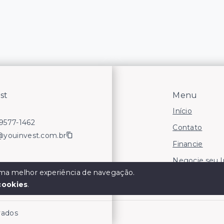
st
Menu
Início
99577-1462
Contato
@youinvest.com.br
Financie
Negocie seu 
 uma melhor experiência de navegação.
Áreas para In
cookies
.
rvados