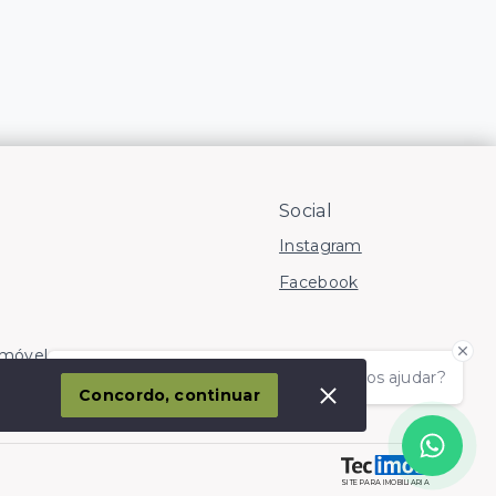
Social
Instagram
Facebook
Imóvel
Olá! somos da Linkmob, como podemos ajudar?
corporação
Concordo, continuar
SITE PARA IMOBILIARIA