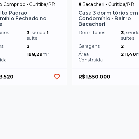
 Comprido - Curitiba/PR
Bacacheri - Curitiba/PR
lto Padrão -
Casa 3 dormitórios em
mínio Fechado no
Condomínio - Bairro
le
Bacacheri
rios
3
, sendo
1
Dormitórios
3
, send
suíte
suítes
ns
2
Garagens
2
198,29
m²
Área
211,40
ída
Construída
3.520
R$1.550.000