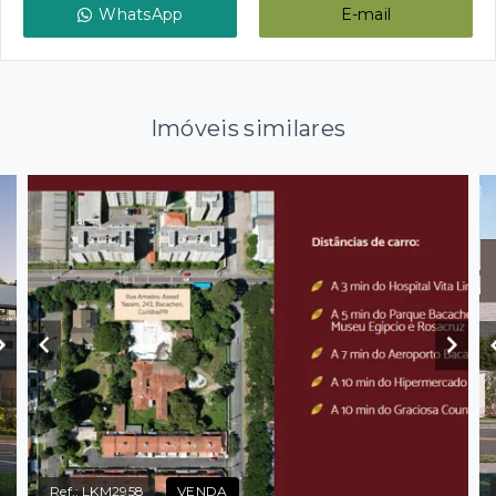
WhatsApp
E-mail
Imóveis similares
Ref.:
LKM2958
VENDA