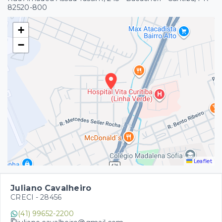
82520-800
+
−
Leaflet
Juliano Cavalheiro
CRECI -
28456
(41) 99652-2200