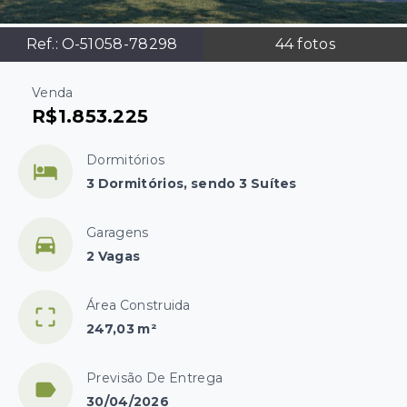
Ref.:
O-51058-78298
44
fotos
Venda
R$1.853.225
Dormitórios
3 Dormitórios, sendo 3 Suítes
Garagens
2 Vagas
Área Construida
247,03 m²
Previsão De Entrega
30/04/2026