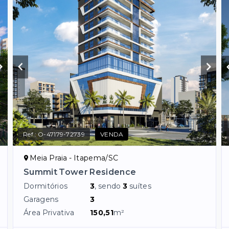
Ref.:
O-47179-72739
VENDA
Meia Praia - Itapema/SC
Summit Tower Residence
Dormitórios
3
, sendo
3
suítes
Garagens
3
Área Privativa
150,51
m²