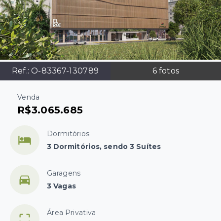
Ref.:
O-83367-130789
6
fotos
Venda
R$3.065.685
Dormitórios
3 Dormitórios, sendo 3 Suítes
Garagens
3 Vagas
Área Privativa