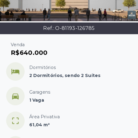
Ref.:
O-81193-126785
Venda
R$640.000
Dormitórios
2 Dormitórios, sendo 2 Suítes
Garagens
1 Vaga
Área Privativa
61,04 m²