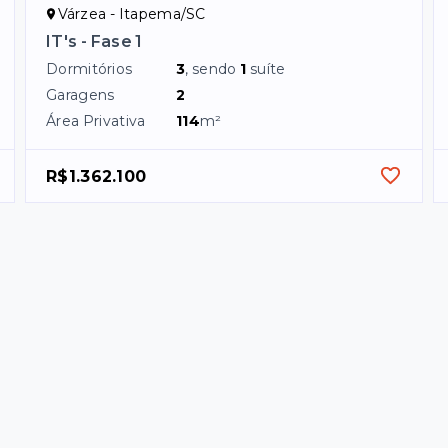
Várzea - Itapema/SC
IT's - Fase 1
Dormitórios
3
, sendo
1
suíte
Garagens
2
Área Privativa
114
m²
R$1.362.100