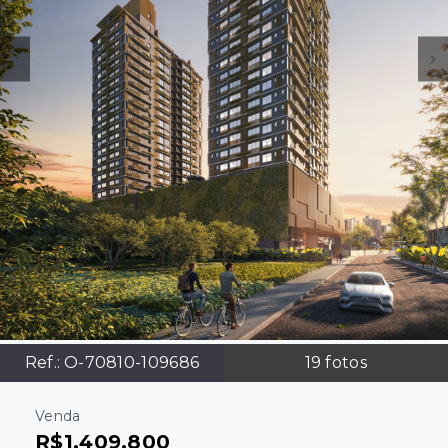
Ref.:
O-70810-109686
19
fotos
Venda
R$1.409.800