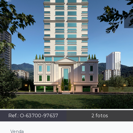
Ref.:
O-63700-97637
2
fotos
Venda