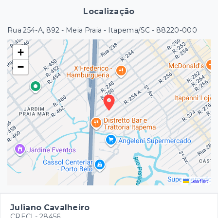
Localização
Rua 254-A, 892 - Meia Praia - Itapema/SC
- 88220-000
+
−
Leaflet
Juliano Cavalheiro
CRECI -
28456