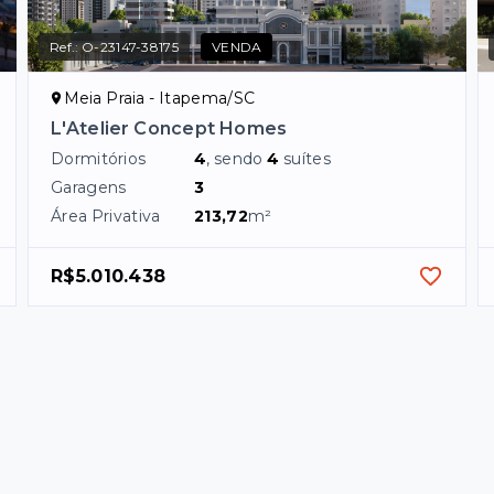
Ref.:
O-23147-38175
VENDA
Meia Praia - Itapema/SC
L'Atelier Concept Homes
Dormitórios
4
, sendo
4
suítes
Garagens
3
Área Privativa
213,72
m²
R$5.010.438