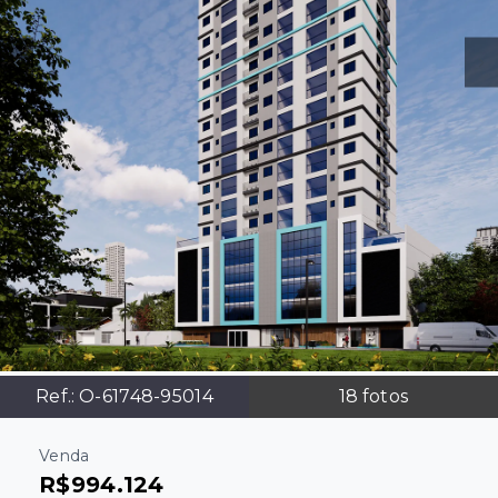
Ref.:
O-61748-95014
18
fotos
Venda
R$994.124