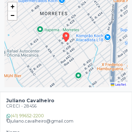
+
−
Leaflet
Juliano Cavalheiro
CRECI -
28456
(41) 99652-2200
juliano.cavalheiro@gmail.com