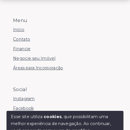
Menu
Início
Contato
Financie
Negocie seu Imóvel
Áreas para Incorporação
Social
Instagram
Facebook
Esse site utiliza
cookies
, que possibilitam uma
melhor experiência de navegação.
Ao continuar,
Olá! somos da Linkmob, como podemos ajudar?