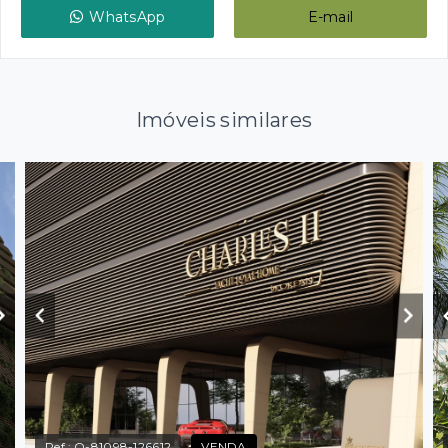
WhatsApp
E-mail
Imóveis similares
Ref.:
O-81098-126612
VENDA