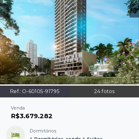
Ref.:
O-60105-91795
24
fotos
Venda
R$3.679.282
Dormitórios
4 Dormitórios, sendo 4 Suítes