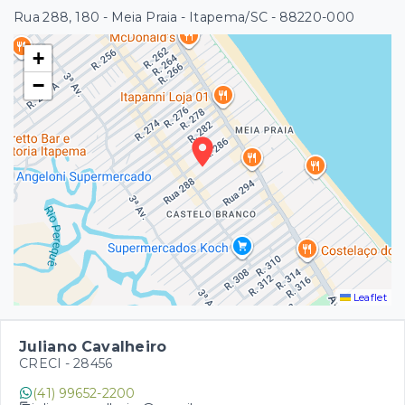
Rua 288, 180 - Meia Praia - Itapema/SC
- 88220-000
+
−
Leaflet
Juliano Cavalheiro
CRECI -
28456
(41) 99652-2200