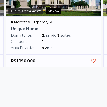
Ref.:
O-29884-48557
VENDA
Morretes - Itapema/SC
Unique Home
Dormitórios
2
, sendo
2
suítes
Garagens
1
Área Privativa
69
m²
R$1.190.000