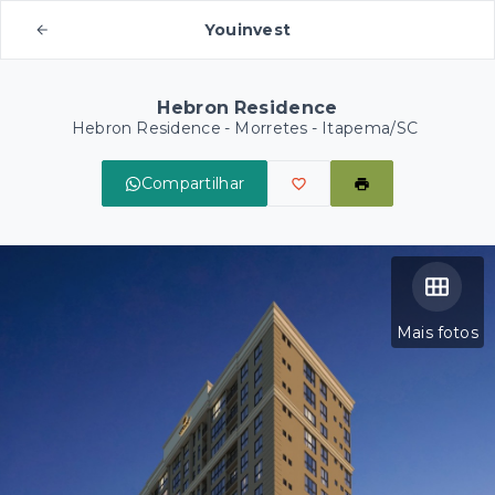
Youinvest
Hebron Residence
Hebron Residence -
Morretes - Itapema/SC
Compartilhar
Mais fotos