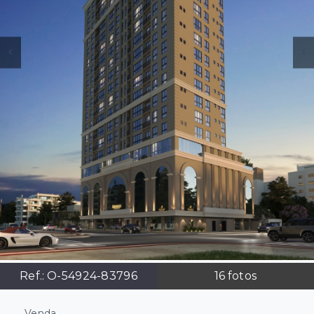
Ref.:
O-54924-83796
16
fotos
Venda