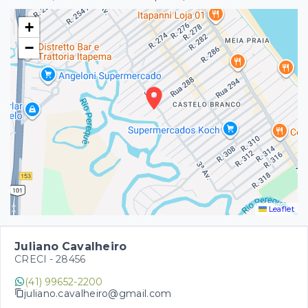
+
−
Leaflet
Juliano Cavalheiro
CRECI -
28456
(41) 99652-2200
juliano.cavalheiro@gmail.com