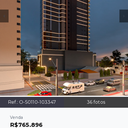
Ref.:
O-50110-103347
36
fotos
Venda
R$765.896