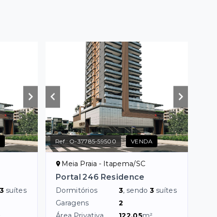
A
Ref.:
O-37785-59500
VENDA
Meia Praia - Itapema/SC
Portal 246 Residence
3
suítes
Dormitórios
3
, sendo
3
suítes
Garagens
2
²
Área Privativa
122,05
m²