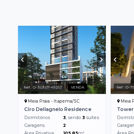
Ref.:
O-30307-49252
VENDA
Ref.:
O-7
Meia Praia - Itapema/SC
Meia P
Ciro Dellagnelo Residence
Tower
Dormitórios
3
, sendo
3
suítes
Dormitó
Garagens
2
Garage
Área Privativa
105,85
m²
Área Pri