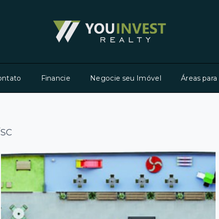
ontato
Financie
Negocie seu Imóvel
Áreas para
/SC