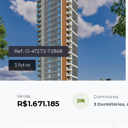
Ref.:
O-47273-72868
3
fotos
Venda
Dormitórios
R$1.671.185
3 Dormitórios,