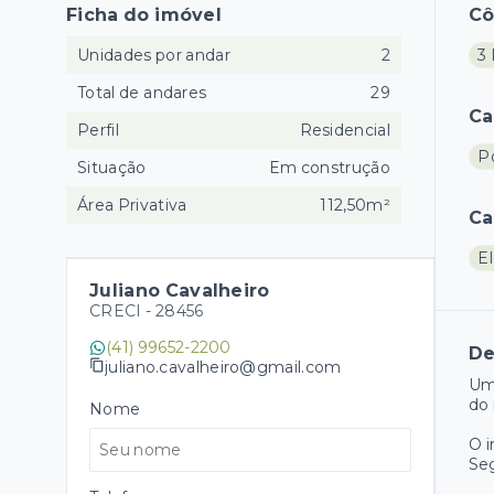
Ficha do imóvel
C
Unidades por andar
2
3 
Total de andares
29
Ca
Perfil
Residencial
Po
Situação
Em construção
Área Privativa
112,50m²
Ca
El
Juliano Cavalheiro
CRECI -
28456
(41) 99652-2200
De
juliano.cavalheiro@gmail.com
Um
do 
Nome
O 
Se