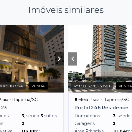
Imóveis similares
0069-108374
VENDA
Ref.:
O-37785-59501
VEND
raia - Itapema/SC
Meia Praia - Itapema/SC
 23
Portal 246 Residence
rios
3
, sendo
3
suítes
Dormitórios
3
, sendo
ns
2
Garagens
2
vativa
113,10
m²
Área Privativa
111,04
m