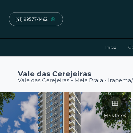
(41) 99577-1462
Início
C
Vale das Cerejeiras
Vale das Cerejeiras -
Meia Praia - Itapema
Mais fotos