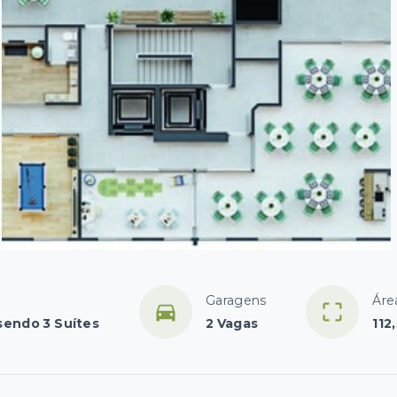
Garagens
Áre
 sendo 3 Suítes
2 Vagas
112