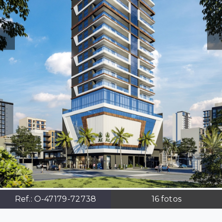
Ref.:
O-47179-72738
16
fotos