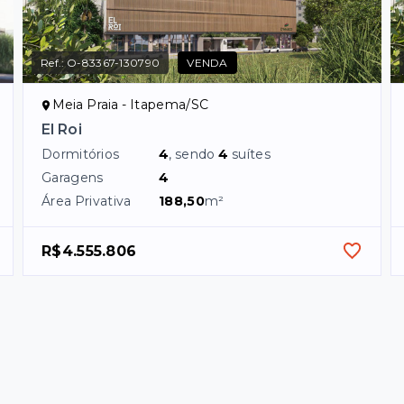
Ref.:
O-83367-130790
VENDA
Meia Praia - Itapema/SC
El Roi
Dormitórios
4
, sendo
4
suítes
Garagens
4
Área Privativa
188,50
m²
R$4.555.806