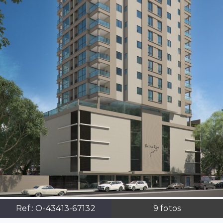
Ref.:
O-43413-67132
9
fotos