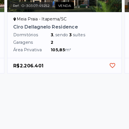
Ref.:
O-30307-49252
VENDA
Meia Praia - Itapema/SC
Ciro Dellagnelo Residence
Dormitórios
3
, sendo
3
suítes
Garagens
2
Área Privativa
105,85
m²
R$2.206.401