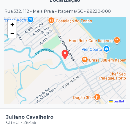
Localização
Rua 332, 112 - Meia Praia - Itapema/SC
- 88220-000
+
−
Leaflet
Juliano Cavalheiro
CRECI -
28456