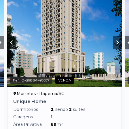
Ref.:
O-29884-48557
VENDA
Morretes - Itapema/SC
Unique Home
Dormitórios
2
, sendo
2
suítes
Garagens
1
Área Privativa
69
m²