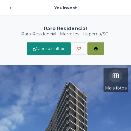
Youinvest
Raro Residencial
Raro Residencial -
Morretes - Itapema/SC
Compartilhar
Mais fotos