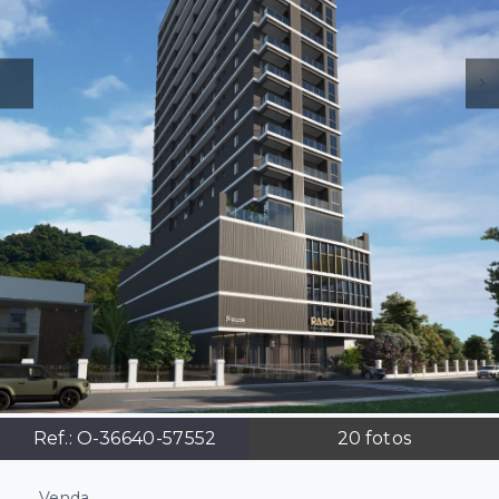
Ref.:
O-36640-57552
20
fotos
Venda