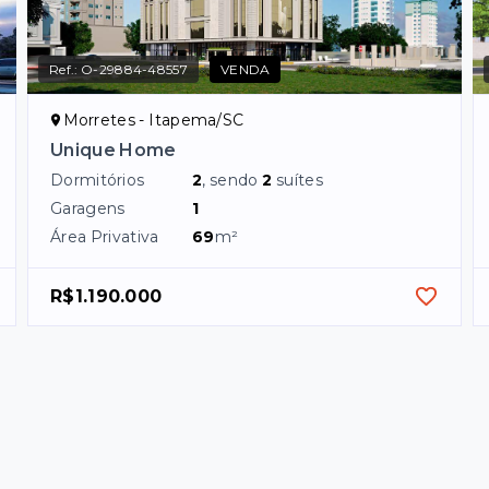
Ref.:
O-29884-48557
VENDA
Morretes - Itapema/SC
Unique Home
Dormitórios
2
, sendo
2
suítes
Garagens
1
Área Privativa
69
m²
R$1.190.000