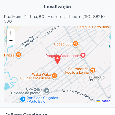
Localização
Rua Mario Padilha, 80 - Morretes - Itapema/SC
- 88210-
000
+
−
Leaflet
Juliano Cavalheiro