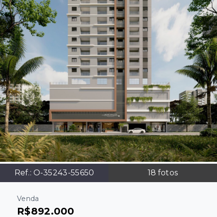
Ref.:
O-35243-55650
18
fotos
Venda
R$892.000