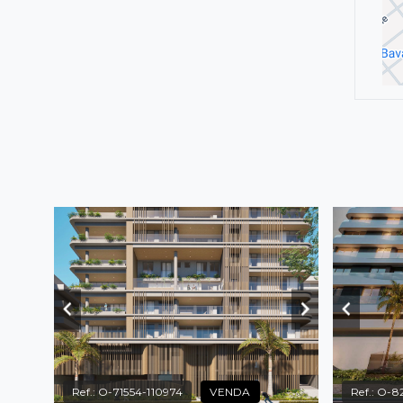
Ref.:
O-71554-110974
VENDA
Ref.:
O-82