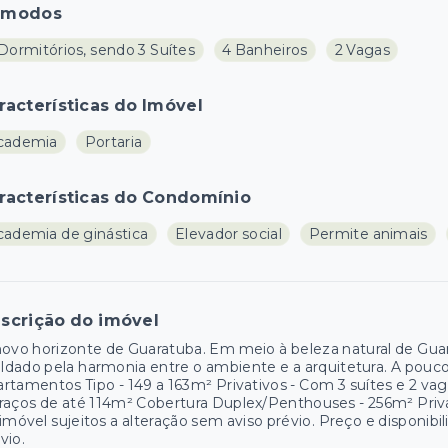
ômodos
Dormitórios, sendo 3 Suítes
4 Banheiros
2 Vagas
racterísticas do Imóvel
cademia
Portaria
racterísticas do Condomínio
cademia de ginástica
Elevador social
Permite animais
scrição do imóvel
ovo horizonte de Guaratuba. Em meio à beleza natural de Gu
dado pela harmonia entre o ambiente e a arquitetura. A poucos
rtamentos Tipo - 149 a 163m² Privativos - Com 3 suítes e 2 va
raços de até 114m² Cobertura Duplex/Penthouses - 256m² Privat
imóvel sujeitos a alteração sem aviso prévio. Preço e disponibi
vio.