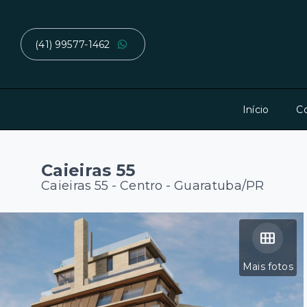
(41) 99577-1462
Início
C
Caieiras 55
Caieiras 55 -
Centro - Guaratuba/PR
Mais fotos