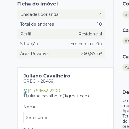
Ficha do imóvel
C
Unidades por andar
4
3 
Total de andares
10
Ca
Perfil
Residencial
A
Situação
Em construção
Área Privativa
260,87m²
Ca
A
Juliano Cavalheiro
CRECI -
28456
(41) 99652-2200
De
juliano.cavalheiro@gmail.com
O n
mol
Nome
Apa
Ter
do 
pré