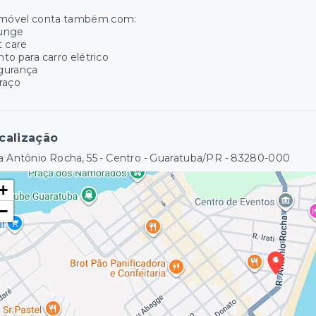
imóvel conta também com:
unge
 care
to para carro elétrico
gurança
raço
calização
 Antônio Rocha, 55 - Centro - Guaratuba/PR
- 83280-000
+
−