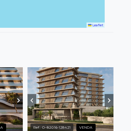
Leaflet
DA
Ref.:
O-82016-128421
VENDA