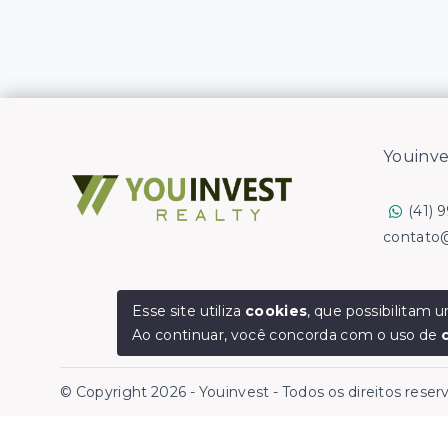
Youinve
(41) 
contato
Esse site utiliza
cookies
, que possibilitam
Ao continuar, você concorda com o uso de
© Copyright 2026 - Youinvest - Todos os direitos rese