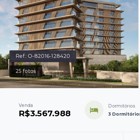
Ref.:
O-82016-128420
25
fotos
Venda
Dormitórios
R$3.567.988
3 Dormitório