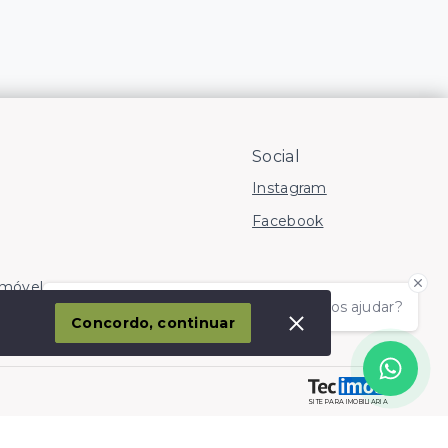
Social
Instagram
Facebook
Imóvel
Olá! somos da Linkmob, como podemos ajudar?
corporação
Concordo, continuar
SITE PARA IMOBILIARIA