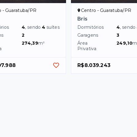
o - Guaratuba/PR
Centro - Guaratuba/PR
Bris
rios
4
, sendo
4
suítes
Dormitórios
4
, sendo
ns
2
Garagens
3
274,39
m²
Área
249,10
m
a
Privativa
07.988
R$8.039.243