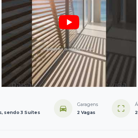
Garagens
Á
s, sendo 3 Suítes
2 Vagas
2