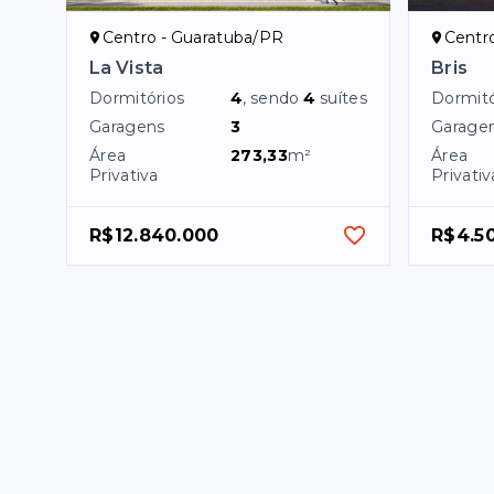
Centro - Guaratuba/PR
Centr
La Vista
Bris
Dormitórios
4
, sendo
4
suítes
Dormitó
Garagens
3
Garage
Área
273,33
m²
Área
Privativa
Privativ
R$12.840.000
R$4.5