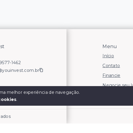
st
Menu
Início
99577-1462
Contato
@youinvest.com.br
Financie
Negocie seu 
 uma melhor experiência de navegação.
Áreas para In
cookies
.
rvados