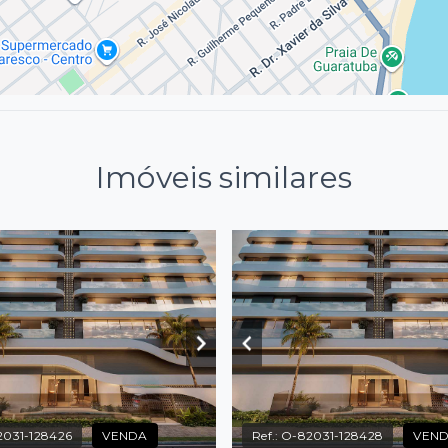
Imóveis similares
031-128426
VENDA
Ref.:
O-82031-128428
VEN