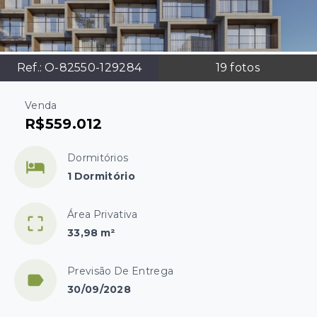
Ref.:
O-82550-129284
19
fotos
Venda
R$559.012
Dormitórios
1 Dormitório
Área Privativa
33,98 m²
Previsão De Entrega
30/09/2028