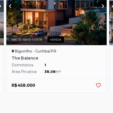
Ref.:
O-65951-101678
VENDA
Bigorrilho - Curitiba/PR
The Balance
Dormitórios
1
Área Privativa
38,08
m²
R$458.000