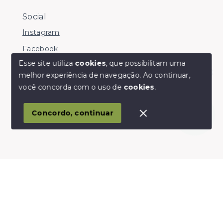
Social
Instagram
Facebook
Esse site utiliza
cookies
, que possibilitam uma
melhor experiência de navegação.
Ao continuar,
Olá! somos da Linkmob, como podemos ajudar?
você concorda com o uso de
cookies
.
© Copyright 2026 - Youinvest - Todos os direitos
reservados
Concordo, continuar
SITE PARA IMOBILIARIA
Início
Histórico
Favoritos