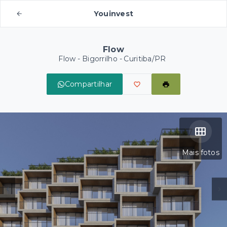
Youinvest
Flow
Flow -
Bigorrilho - Curitiba/PR
Compartilhar
Mais fotos