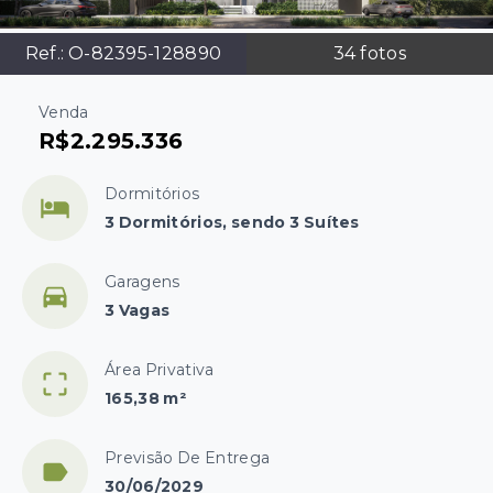
Ref.:
O-82395-128890
34
fotos
Venda
R$2.295.336
Dormitórios
3 Dormitórios, sendo 3 Suítes
Garagens
3 Vagas
Área Privativa
165,38 m²
Previsão De Entrega
30/06/2029