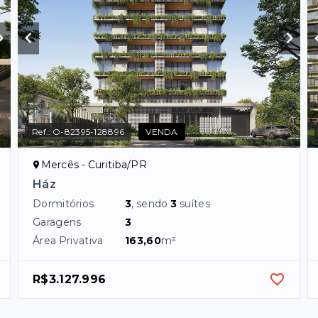
Ref.:
O-82395-128896
VENDA
Mercês - Curitiba/PR
Ház
Dormitórios
3
, sendo
3
suítes
Garagens
3
Área Privativa
163,60
m²
R$3.127.996