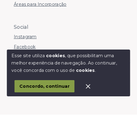
Áreas para Incorporação
Social
Instagram
Facebook
Esse site utiliza
cookies
, que possibilitam uma
melhor experiência de navegação.
Ao continuar,
Olá! somos da Linkmob, como podemos ajudar?
você concorda com o uso de
cookies
.
© Copyright 2026 - Youinvest - Todos os direitos
reservados
Concordo, continuar
SITE PARA IMOBILIARIA
Início
Histórico
Favoritos