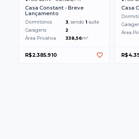
Casa Constant - Breve
Casa 
Lançamento
Dormitó
Dormitórios
3
, sendo
1
suíte
Garage
Garagens
2
Área Pri
Área Privativa
338,56
m²
R$2.385.910
R$4.3