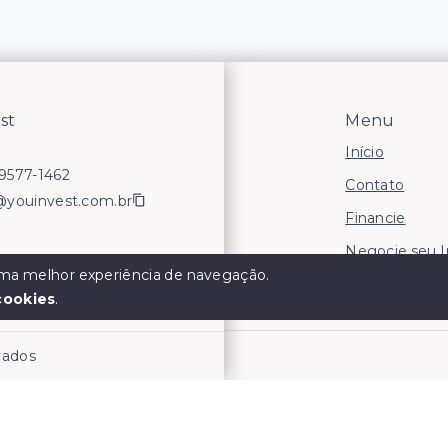
st
Menu
Início
99577-1462
Contato
@youinvest.com.br
Financie
Negocie seu 
 uma melhor experiência de navegação.
Áreas para In
cookies
.
rvados