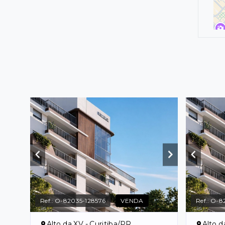
Ref.:
O-82035-128576
VENDA
Ref.:
O-82
Alto da XV - Curitiba/PR
Alto d