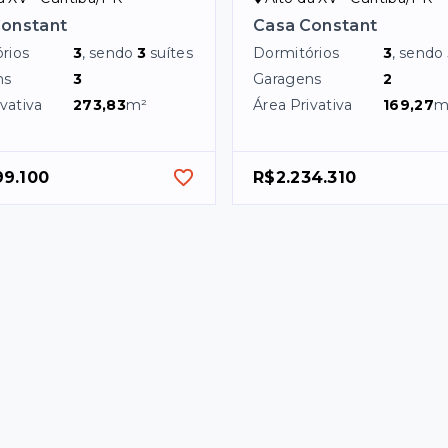
Constant
Casa Constant
rios
3
, sendo
3
suítes
Dormitórios
3
, sendo
ns
3
Garagens
2
vativa
273,83
m²
Área Privativa
169,27
m
99.100
R$2.234.310