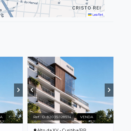
Leaflet
DA
Ref.:
O-82035-128574
VENDA
Alto da XV - Curitiba/PR