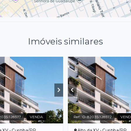
Imóveis similares
035-128577
VENDA
Ref.:
O-82035-128572
VEN
a XV - Curitiba/PR
Alto da XV - Curitiba/PR