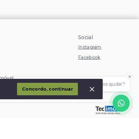
Social
Instagram
Facebook
Imóvel
Olá! somos da Linkmob, como podemos ajudar?
corporação
Concordo, continuar
SITE PARA IMOBILIARIA