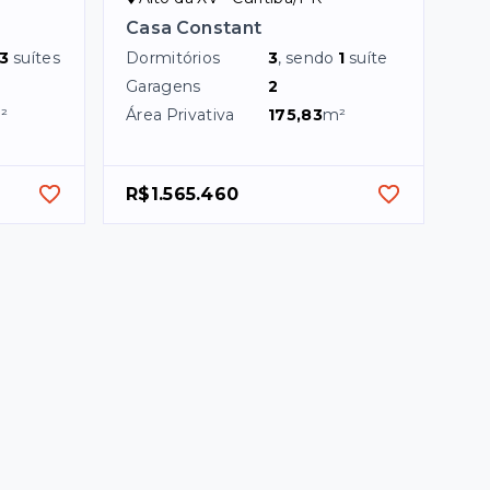
Casa Constant
3
suítes
Dormitórios
3
, sendo
1
suíte
Garagens
2
²
Área Privativa
175,83
m²
R$1.565.460