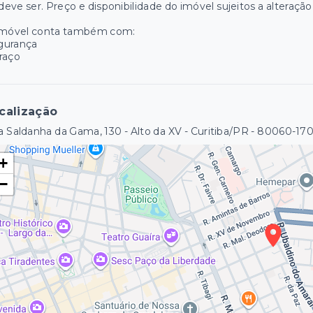
 deve ser. Preço e disponibilidade do imóvel sujeitos a alteraçã
imóvel conta também com:
gurança
raço
calização
 Saldanha da Gama, 130 - Alto da XV - Curitiba/PR
- 80060-17
+
−