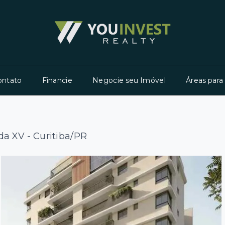
ontato
Financie
Negocie seu Imóvel
Áreas para
da XV - Curitiba/PR