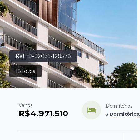
Ref.:
O-82035-128578
18
fotos
Venda
Dormitórios
R$4.971.510
3 Dormitórios