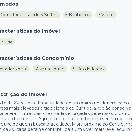
ômodos
Dormitórios, sendo 3 Suítes
5 Banheiros
3 Vagas
racterísticas do Imóvel
rtaria
racterísticas do Condomínio
evador social
Piscina adulto
Salão de festas
scrição do imóvel
lto da XV reúne a tranquilidade de um bairro residencial com 
tos mais elevados e tradicionais de Curitiba, a região conser
acelerar. Entre ruas arborizadas e calçadas generosas, o bairr
oriza o bem-estar. Aqui, o cotidiano acontece no seu ritmo —
rotina de quem busca praticidade. More próximo ao Centro, m
o da XV, cada detalhe contribui para um viver mais leve, equi