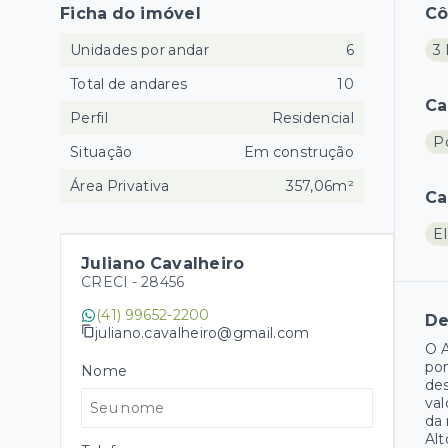
Ficha do imóvel
C
Unidades por andar
6
3 
Total de andares
10
Ca
Perfil
Residencial
Po
Situação
Em construção
Área Privativa
357,06m²
Ca
El
Juliano Cavalheiro
CRECI -
28456
(41) 99652-2200
De
juliano.cavalheiro@gmail.com
O A
pon
Nome
des
val
da 
Alt