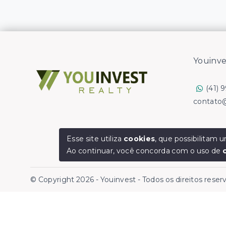
Youinve
(41) 
contato
Esse site utiliza
cookies
, que possibilitam
Ao continuar, você concorda com o uso de
© Copyright 2026 - Youinvest - Todos os direitos rese