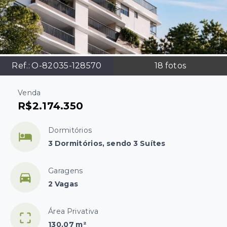
Ref.:
O-82035-128570
18
fotos
Venda
R$2.174.350
Dormitórios
3 Dormitórios, sendo 3 Suítes
Garagens
2 Vagas
Área Privativa
130,07 m²