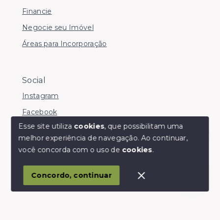
Financie
Negocie seu Imóvel
Áreas para Incorporação
Social
Instagram
Facebook
Esse site utiliza
cookies
, que possibilitam uma
melhor experiência de navegação.
Ao continuar,
Olá! somos da Linkmob, como podemos ajudar?
você concorda com o uso de
cookies
.
© Copyright 2026 - Youinvest - Todos os direitos
reservados
Concordo, continuar
SITE PARA IMOBILIARIA