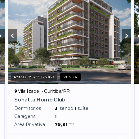
Ref.:
O-79623-123989
VENDA
Vila Izabel - Curitiba/PR
Sonatta Home Club
Dormitórios
3
, sendo
1
suíte
Garagens
1
Área Privativa
79,91
m²