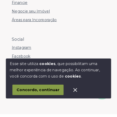
Financie
Negocie seu Imóvel
Áreas para Incorporação
Social
Instagram
Facebook
Esse site utiliza
cookies
, que possibilitam uma
melhor experiência de navegação.
Ao continuar,
Olá! somos da Linkmob, como podemos ajudar?
você concorda com o uso de
cookies
.
© Copyright 2026 - Youinvest - Todos os direitos
reservados
Concordo, continuar
SITE PARA IMOBILIARIA