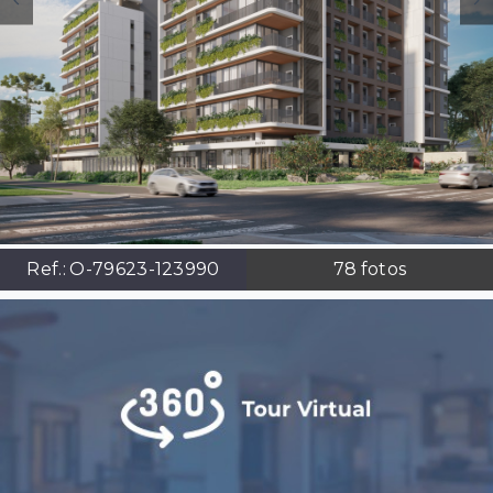
Ref.:
O-79623-123990
78
fotos