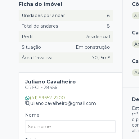
Ficha do imóvel
C
Unidades por andar
8
3 
Total de andares
8
Ca
Perfil
Residencial
A
Situação
Em construção
Área Privativa
70,15m²
Ca
A
Juliano Cavalheiro
CRECI -
28456
(41) 99652-2200
De
juliano.cavalheiro@gmail.com
Est
m²,
Nome
o p
con
alt