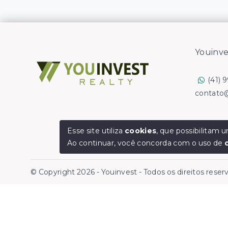
Youinve
(41) 
contato
Esse site utiliza
cookies
, que possibilitam
Ao continuar, você concorda com o uso de
© Copyright 2026 - Youinvest - Todos os direitos rese