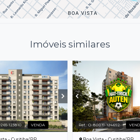
Imóveis similares
265-123810
VENDA
Ref.:
O-80019-124692
VEN
sta - Curitiba/PR
Boa Vista - Curitiba/PR