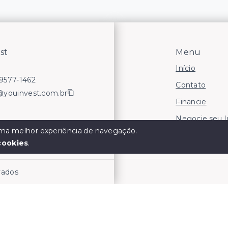
st
Menu
Início
99577-1462
Contato
@youinvest.com.br
Financie
Negocie seu 
 uma melhor experiência de navegação.
Áreas para In
cookies
.
rvados