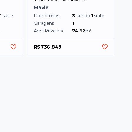
Mavie
1
suíte
Dormitórios
3
, sendo
1
suíte
Garagens
1
²
Área Privativa
74,92
m²
R$736.849