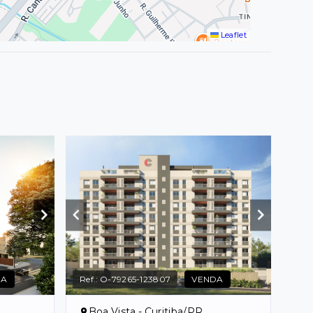
Leaflet
DA
Ref.:
O-79265-123807
VENDA
Boa Vista - Curitiba/PR