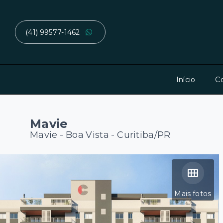
(41) 99577-1462
Início
C
Mavie
Mavie -
Boa Vista - Curitiba/PR
Mais fotos