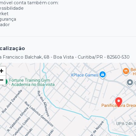
imóvel conta também com:
ssibilidade
rket
gurança
lador
calização
 Francisco Balchak, 68 - Boa Vista - Curitiba/PR
- 82560-530
+
−