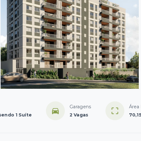
Garagens
Área 
sendo 1 Suíte
2 Vagas
70,1