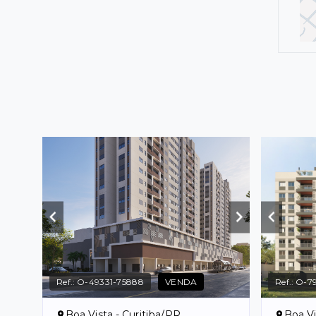
Ref.:
O-49331-75888
VENDA
Ref.:
O-79
Boa Vista - Curitiba/PR
Boa Vi