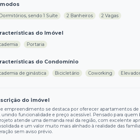
ômodos
Dormitórios, sendo 1 Suíte
2 Banheiros
2 Vagas
racterísticas do Imóvel
cademia
Portaria
racterísticas do Condomínio
cademia de ginástica
Bicicletário
Coworking
Elevador
scrição do imóvel
e empreendimento se destaca por oferecer apartamentos de 3 
 unindo funcionalidade e preço acessível. Pensado para quem
rojeto atende uma demanda real da região, com excelente ap
solidada e um valor muito mais alinhado à realidade das família
eração sem aviso prévio.