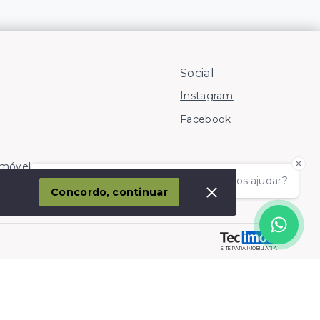
Social
Instagram
Facebook
Imóvel
Olá! somos da Linkmob, como podemos ajudar?
corporação
Concordo, continuar
SITE PARA IMOBILIARIA