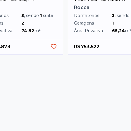
Rocca
rios
3
, sendo
1
suíte
Dormitórios
3
, sendo
ns
2
Garagens
1
vativa
74,92
m²
Área Privativa
65,24
m
.873
R$753.522