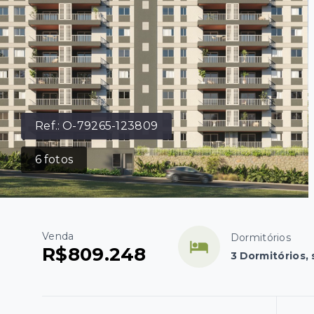
Ref.:
O-79265-123809
6
fotos
Venda
Dormitórios
R$809.248
3 Dormitórios, 