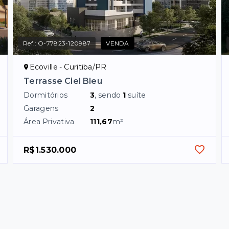
Ref.:
O-77823-120987
VENDA
Ecoville - Curitiba/PR
Terrasse Ciel Bleu
Dormitórios
3
, sendo
1
suíte
Garagens
2
Área Privativa
111,67
m²
R$1.530.000