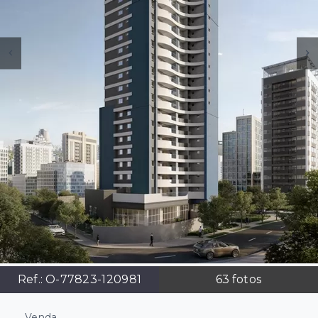
Ref.:
O-77823-120981
63
fotos
Venda