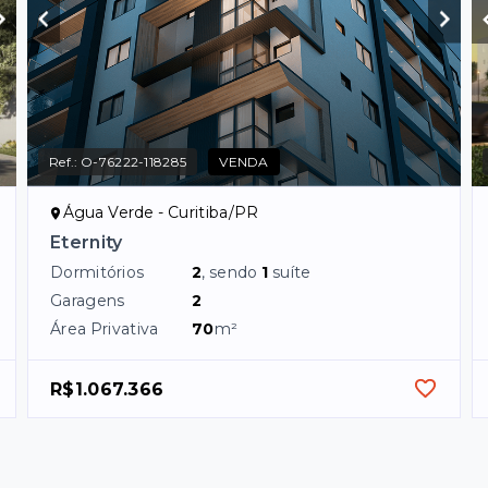
Ref.:
O-76222-118285
VENDA
Água Verde - Curitiba/PR
Eternity
Dormitórios
2
, sendo
1
suíte
Garagens
2
Área Privativa
70
m²
R$1.067.366