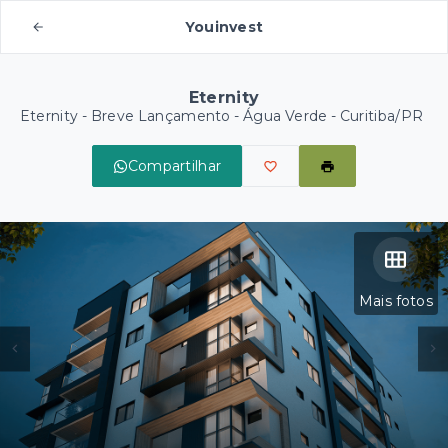
Youinvest
Eternity
Eternity - Breve Lançamento -
Água Verde - Curitiba/PR
Compartilhar
Mais fotos