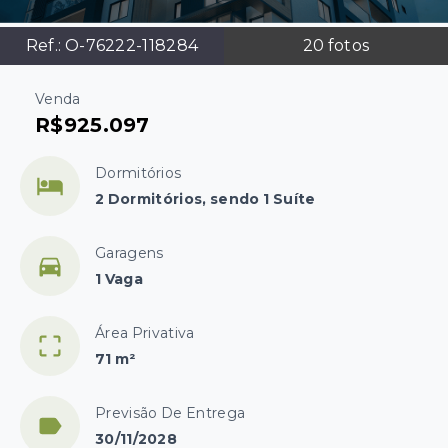
Ref.:
O-76222-118284
20
fotos
Venda
R$925.097
Dormitórios
2 Dormitórios, sendo 1 Suíte
Garagens
1 Vaga
Área Privativa
71 m²
Previsão De Entrega
30/11/2028