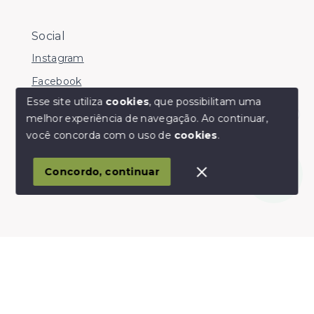
Social
Instagram
Facebook
Esse site utiliza
cookies
, que possibilitam uma
melhor experiência de navegação.
Ao continuar,
Olá! somos da Linkmob, como podemos ajudar?
você concorda com o uso de
cookies
.
© Copyright 2026 - Youinvest - Todos os direitos
reservados
Concordo, continuar
SITE PARA IMOBILIARIA
Início
Histórico
Favoritos