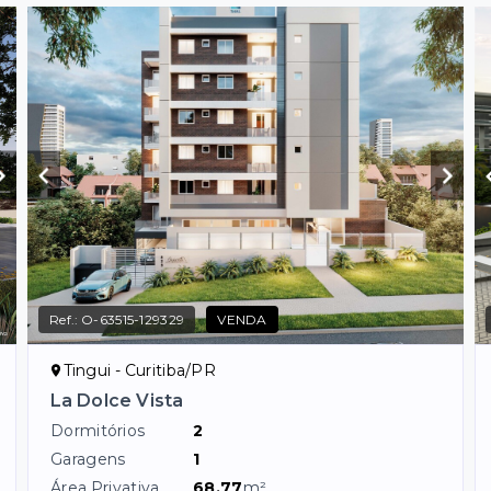
Ref.:
O-63515-129329
VENDA
Tingui - Curitiba/PR
La Dolce Vista
Dormitórios
2
Garagens
1
Área Privativa
68,77
m²