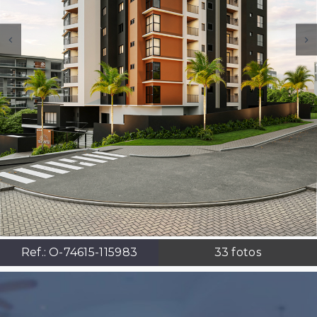
Ref.:
O-74615-115983
33
fotos