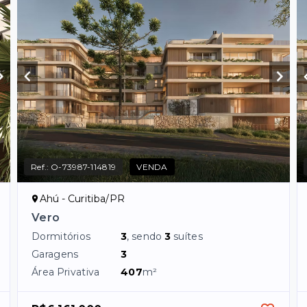
Ref.:
O-73987-114819
VENDA
Ahú - Curitiba/PR
Vero
Dormitórios
3
, sendo
3
suítes
Garagens
3
Área Privativa
407
m²