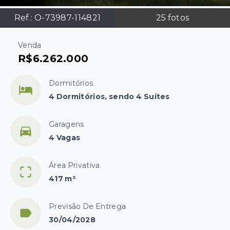
Ref.:
O-73987-114821
25
fotos
Venda
R$6.262.000
Dormitórios
4 Dormitórios, sendo 4 Suítes
Garagens
4 Vagas
Área Privativa
417 m²
Previsão De Entrega
30/04/2028