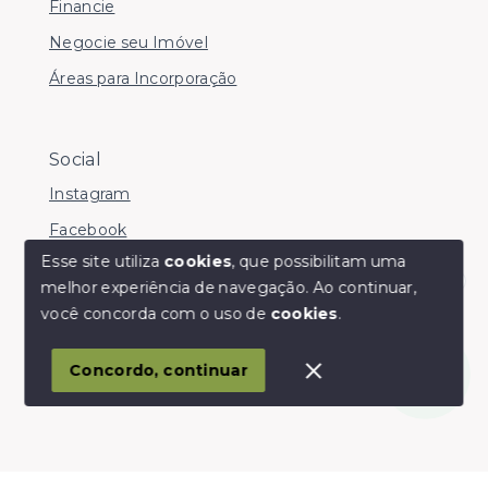
Financie
Negocie seu Imóvel
Áreas para Incorporação
Social
Instagram
Facebook
Esse site utiliza
cookies
, que possibilitam uma
melhor experiência de navegação.
Ao continuar,
Olá! somos da Linkmob, como podemos ajudar?
você concorda com o uso de
cookies
.
© Copyright 2026 - Youinvest - Todos os direitos
reservados
Concordo, continuar
SITE PARA IMOBILIARIA