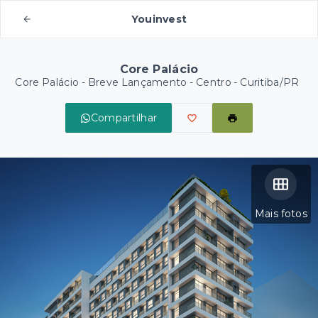
Youinvest
Core Palácio
Core Palácio - Breve Lançamento -
Centro - Curitiba/PR
Compartilhar
Mais fotos