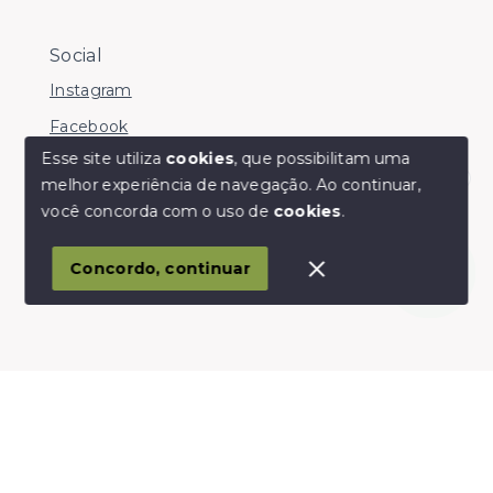
Social
Instagram
Facebook
Esse site utiliza
cookies
, que possibilitam uma
melhor experiência de navegação.
Ao continuar,
Olá! somos da Linkmob, como podemos ajudar?
você concorda com o uso de
cookies
.
© Copyright 2026 - Youinvest - Todos os direitos
reservados
Concordo, continuar
SITE PARA IMOBILIARIA
Início
Histórico
Favoritos