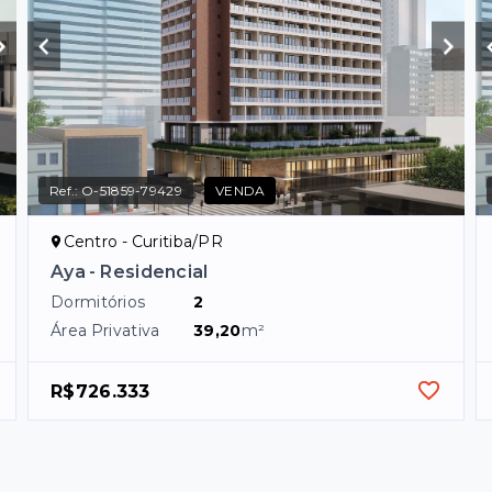
Ref.:
O-51859-79429
VENDA
Centro - Curitiba/PR
Aya - Residencial
Dormitórios
2
Área Privativa
39,20
m²
R$726.333