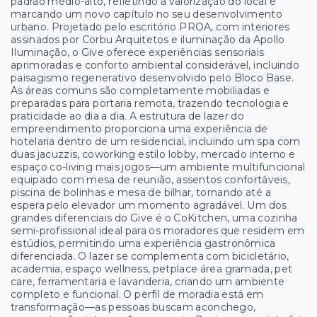
padrão médio-alto, refletindo a valorização do local e
marcando um novo capítulo no seu desenvolvimento
urbano. Projetado pelo escritório PROA, com interiores
assinados por Corbu Arquitetos e iluminação da Apollo
Iluminação, o Give oferece experiências sensoriais
aprimoradas e conforto ambiental considerável, incluindo
paisagismo regenerativo desenvolvido pelo Bloco Base.
As áreas comuns são completamente mobiliadas e
preparadas para portaria remota, trazendo tecnologia e
praticidade ao dia a dia. A estrutura de lazer do
empreendimento proporciona uma experiência de
hotelaria dentro de um residencial, incluindo um spa com
duas jacuzzis, coworking estilo lobby, mercado interno e
espaço co-living mais jogos—um ambiente multifuncional
equipado com mesa de reunião, assentos confortáveis,
piscina de bolinhas e mesa de bilhar, tornando até a
espera pelo elevador um momento agradável. Um dos
grandes diferenciais do Give é o CoKitchen, uma cozinha
semi-profissional ideal para os moradores que residem em
estúdios, permitindo uma experiência gastronômica
diferenciada. O lazer se complementa com bicicletário,
academia, espaço wellness, petplace área gramada, pet
care, ferramentaria e lavanderia, criando um ambiente
completo e funcional. O perfil de moradia está em
transformação—as pessoas buscam aconchego,