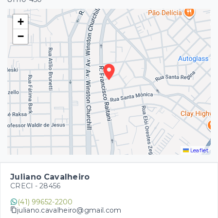
+
−
Leaflet
Juliano Cavalheiro
CRECI -
28456
(41) 99652-2200
juliano.cavalheiro@gmail.com