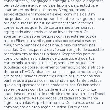
concentração, integração e energia. Por isso, o projeto foi
pensado para atender dois perfis principais: estúdios e
apartamentos de dois quartos. A Yogha, empresa
especializada em moradia flexível, com mais de 8 mil
hóspedes, avaliou o empreendimento e assegurou que o
projeto pudesse, no futuro, atender tanto locações
convencionais quanto de curta e média temporada,
agregando ainda mais valor ao investimento. Os
apartamentos são entregues com revestimentos da
marca Eliane ou similar, com piso porcelanato nas áreas
frias, como banheiros e cozinha, e piso cerâmico nas
sacadas. Churrasqueira à carvão com projeto de exaustão
mecânica em todas as unidades. Preparação para ar-
condicionado nas unidades de 2 quartos e 3 quartos,
contempla um ponto na suíte, sendo entregue com
tubulação de cobre, isolamento térmico, ponto elétrico e
dreno em PVC. A infraestrutura para aquecimento a gás
em todas unidades atende os chuveiros, lavatórios dos
banheiros e a pia da cozinha, sendo importante destacar
que os equipamentos não estão inclusos. Os banheiros
são entregues com bancada em granito na cor cinza
andorinha com cuba de embutir e metais da marca Docol
ou equivalente. As tubulações utilizadas são da marca
Tigre ou similar. As portas internas são brancas e contam
com projeto de atenuação acústica. Forro gesso