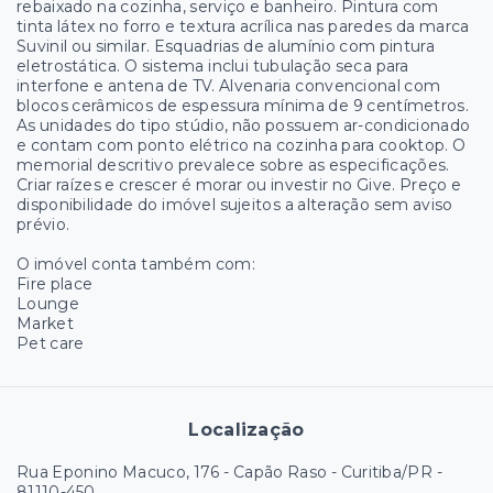
rebaixado na cozinha, serviço e banheiro. Pintura com
tinta látex no forro e textura acrílica nas paredes da marca
Suvinil ou similar. Esquadrias de alumínio com pintura
eletrostática. O sistema inclui tubulação seca para
interfone e antena de TV. Alvenaria convencional com
blocos cerâmicos de espessura mínima de 9 centímetros.
As unidades do tipo stúdio, não possuem ar-condicionado
e contam com ponto elétrico na cozinha para cooktop. O
memorial descritivo prevalece sobre as especificações.
Criar raízes e crescer é morar ou investir no Give. Preço e
disponibilidade do imóvel sujeitos a alteração sem aviso
prévio.
O imóvel conta também com:
Fire place
Lounge
Market
Pet care
Localização
Rua Eponino Macuco, 176 - Capão Raso - Curitiba/PR
-
81110-450