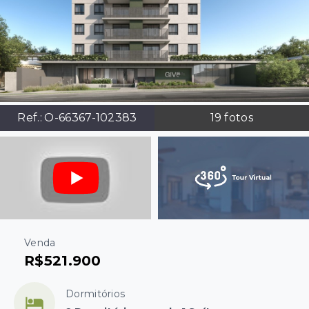
Ref.:
O-66367-102383
19
fotos
Venda
R$521.900
Dormitórios