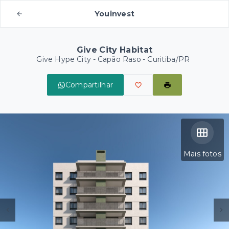
Youinvest
Give City Habitat
Give Hype City -
Capão Raso - Curitiba/PR
Compartilhar
Mais fotos