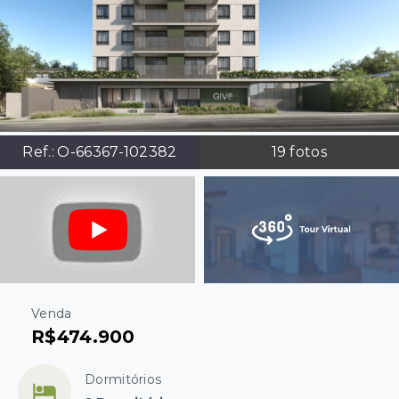
Ref.:
O-66367-102382
19
fotos
Venda
R$474.900
Dormitórios