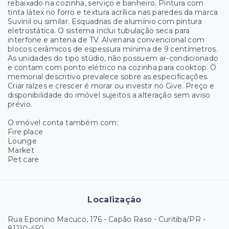
rebaixado na cozinha, serviço e banheiro. Pintura com
tinta látex no forro e textura acrílica nas paredes da marca
Suvinil ou similar. Esquadrias de alumínio com pintura
eletrostática. O sistema inclui tubulação seca para
interfone e antena de TV. Alvenaria convencional com
blocos cerâmicos de espessura mínima de 9 centímetros.
As unidades do tipo stúdio, não possuem ar-condicionado
e contam com ponto elétrico na cozinha para cooktop. O
memorial descritivo prevalece sobre as especificações.
Criar raízes e crescer é morar ou investir no Give. Preço e
disponibilidade do imóvel sujeitos a alteração sem aviso
prévio.
O imóvel conta também com:
Fire place
Lounge
Market
Pet care
Localização
Rua Eponino Macuco, 176 - Capão Raso - Curitiba/PR
-
81110-450