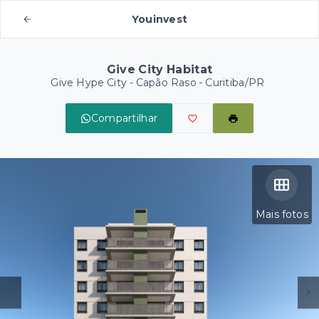
Youinvest
Give City Habitat
Give Hype City -
Capão Raso - Curitiba/PR
Compartilhar
Mais fotos