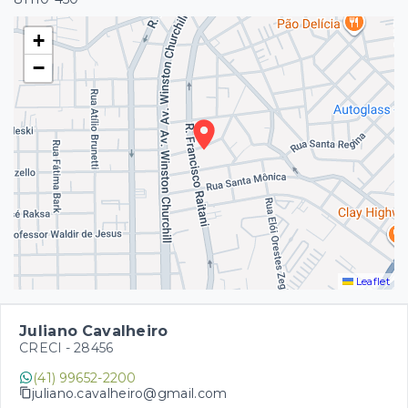
+
−
Leaflet
Juliano Cavalheiro
CRECI -
28456
(41) 99652-2200
juliano.cavalheiro@gmail.com