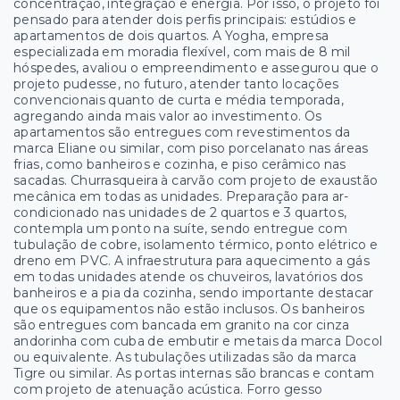
concentração, integração e energia. Por isso, o projeto foi
pensado para atender dois perfis principais: estúdios e
apartamentos de dois quartos. A Yogha, empresa
especializada em moradia flexível, com mais de 8 mil
hóspedes, avaliou o empreendimento e assegurou que o
projeto pudesse, no futuro, atender tanto locações
convencionais quanto de curta e média temporada,
agregando ainda mais valor ao investimento. Os
apartamentos são entregues com revestimentos da
marca Eliane ou similar, com piso porcelanato nas áreas
frias, como banheiros e cozinha, e piso cerâmico nas
sacadas. Churrasqueira à carvão com projeto de exaustão
mecânica em todas as unidades. Preparação para ar-
condicionado nas unidades de 2 quartos e 3 quartos,
contempla um ponto na suíte, sendo entregue com
tubulação de cobre, isolamento térmico, ponto elétrico e
dreno em PVC. A infraestrutura para aquecimento a gás
em todas unidades atende os chuveiros, lavatórios dos
banheiros e a pia da cozinha, sendo importante destacar
que os equipamentos não estão inclusos. Os banheiros
são entregues com bancada em granito na cor cinza
andorinha com cuba de embutir e metais da marca Docol
ou equivalente. As tubulações utilizadas são da marca
Tigre ou similar. As portas internas são brancas e contam
com projeto de atenuação acústica. Forro gesso