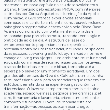
padrão médio-alto, refletindo a valorização do local e
marcando um novo capítulo no seu desenvolvimento
urbano. Projetado pelo escritório PROA, com interiores
assinados por Corbu Arquitetos e iluminação da Apollo
Iluminação, o Give oferece experiências sensoriais
aprimoradas e conforto ambiental considerável, incluindo
paisagismo regenerativo desenvolvido pelo Bloco Base.
As áreas comuns são completamente mobiliadas e
preparadas para portaria remota, trazendo tecnologia e
praticidade ao dia a dia. A estrutura de lazer do
empreendimento proporciona uma experiência de
hotelaria dentro de um residencial, incluindo um spa com
duas jacuzzis, coworking estilo lobby, mercado interno e
espaço co-living mais jogos—um ambiente multifuncional
equipado com mesa de reunião, assentos confortáveis,
piscina de bolinhas e mesa de bilhar, tornando até a
espera pelo elevador um momento agradável. Um dos
grandes diferenciais do Give é o CoKitchen, uma cozinha
semi-profissional ideal para os moradores que residem em
estúdios, permitindo uma experiência gastronômica
diferenciada. O lazer se complementa com bicicletário,
academia, espaço wellness, petplace área gramada, pet
care, ferramentaria e lavanderia, criando um ambiente
completo e funcional. O perfil de moradia está em
transformação—as pessoas buscam aconchego,