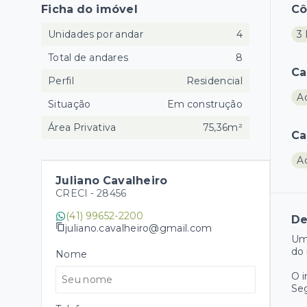
Ficha do imóvel
C
Unidades por andar
4
3 
Total de andares
8
Ca
Perfil
Residencial
A
Situação
Em construção
Área Privativa
75,36m²
Ca
A
Juliano Cavalheiro
CRECI -
28456
(41) 99652-2200
De
juliano.cavalheiro@gmail.com
Um
do 
Nome
O 
Se