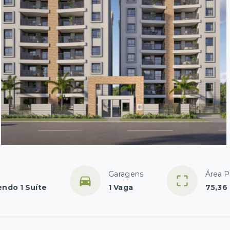
Garagens
Área P
endo 1 Suíte
1 Vaga
75,36