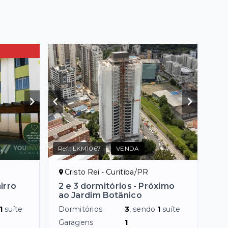
Ref.:
LKM1067
VENDA
Cristo Rei - Curitiba/PR
irro
2 e 3 dormitórios - Próximo
ao Jardim Botânico
1
suíte
Dormitórios
3
, sendo
1
suíte
Garagens
1