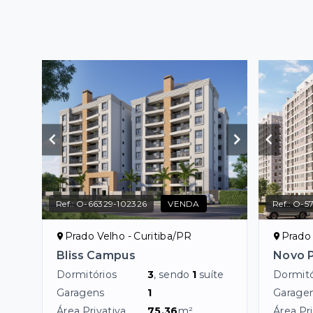
Ref.:
O-66329-102326
VENDA
Ref.:
O-5
Prado Velho - Curitiba/PR
Prado 
Bliss Campus
Novo P
Dormitórios
3
, sendo
1
suíte
Dormitó
Garagens
1
Garage
Área Privativa
75,36
m²
Área Pri