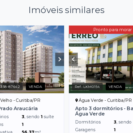
Imóveis similares
Pronto para morar
7358-87642
VENDA
Ref.:
LKM0154
VENDA
Velho - Curitiba/PR
Água Verde - Curitiba/PR
rado Araucária
Apto 3 dormitórios - Ba
Água Verde
rios
3
, sendo
1
suíte
Dormitórios
3
, sendo
ns
1
Garagens
1
vativa
56,37
m²