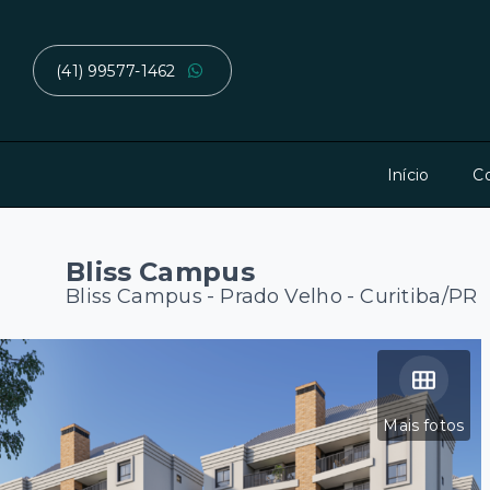
(41) 99577-1462
Início
C
Bliss Campus
Bliss Campus -
Prado Velho - Curitiba/PR
Mais fotos