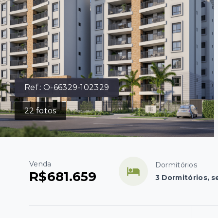
Ref.:
O-66329-102329
22
fotos
Venda
Dormitórios
R$681.659
3 Dormitórios, s