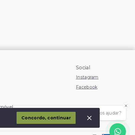
Social
Instagram
Facebook
Imóvel
Olá! somos da Linkmob, como podemos ajudar?
corporação
Concordo, continuar