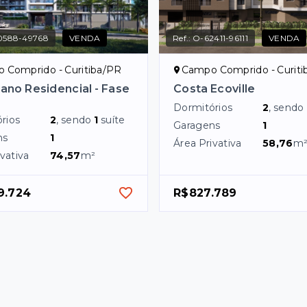
0588-49768
VENDA
Ref.:
O-62411-96111
VENDA
 Comprido - Curitiba/PR
Campo Comprido - Curiti
ano Residencial - Fase
Costa Ecoville
Dormitórios
2
, sendo
rios
2
, sendo
1
suíte
Garagens
1
ns
1
Área Privativa
58,76
m
vativa
74,57
m²
9.724
R$827.789