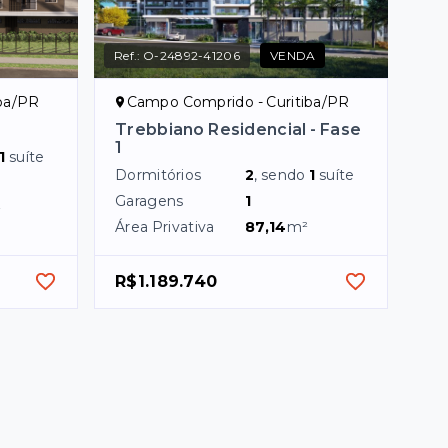
Ref.:
O-24892-41206
VENDA
ba/PR
Campo Comprido - Curitiba/PR
Trebbiano Residencial - Fase
1
1
suíte
Dormitórios
2
, sendo
1
suíte
Garagens
1
²
Área Privativa
87,14
m²
R$1.189.740