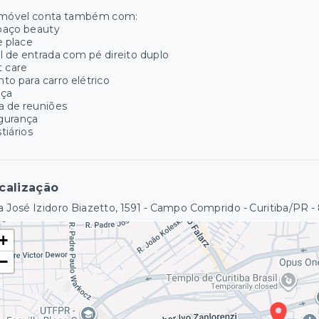
imóvel conta também com:
paço beauty
e place
l de entrada com pé direito duplo
 care
to para carro elétrico
aça
a de reuniões
gurança
tiários
calização
 José Izidoro Biazetto, 1591 - Campo Comprido - Curitiba/PR
-
+
−