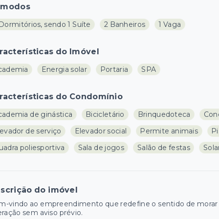
ômodos
Dormitórios, sendo 1 Suíte
2 Banheiros
1 Vaga
racterísticas do Imóvel
cademia
Energia solar
Portaria
SPA
racterísticas do Condomínio
cademia de ginástica
Bicicletário
Brinquedoteca
Con
levador de serviço
Elevador social
Permite animais
Pi
uadra poliesportiva
Sala de jogos
Salão de festas
Sola
scrição do imóvel
-vindo ao empreendimento que redefine o sentido de morar be
eração sem aviso prévio.