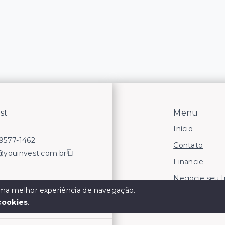
st
Menu
Início
99577-1462
Contato
@youinvest.com.br
Financie
Negocie seu 
 uma melhor experiência de navegação.
Áreas para In
cookies
.