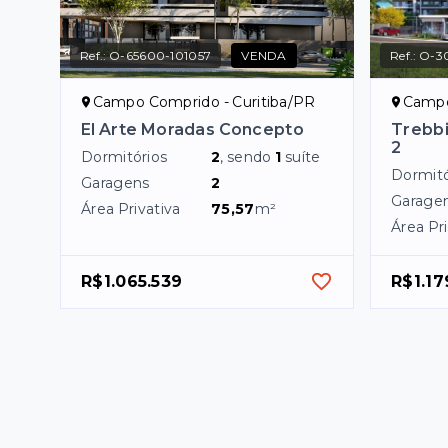
Ref.:
O-65600-101057
VENDA
Ref.:
O-3
Campo Comprido - Curitiba/PR
Campo
El Arte Moradas Concepto
Trebbi
2
Dormitórios
2
, sendo
1
suíte
Dormitó
Garagens
2
Garage
Área Privativa
75,57
m²
Área Pri
R$1.065.539
R$1.17