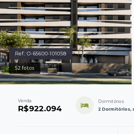
Ref.:
O-65600-101058
52
fotos
Venda
Dormitórios
R$922.094
2 Dormitórios, 