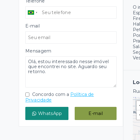
Telefone
O 
Es
Fir
Hal
E-mail
Pet
Pon
Pr
Sal
Mensagem
Se
Ves
Lo
Rua
Concordo com a
Política de
Privacidade
WhatsApp
E-mail