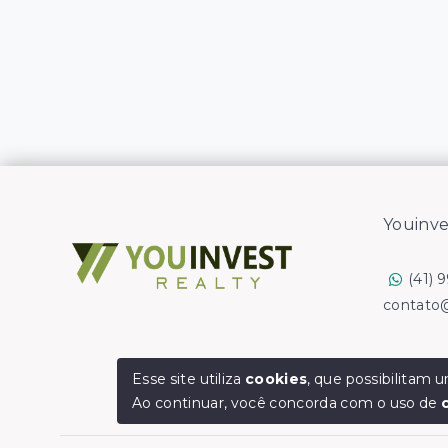
Youinve
(41) 
contato
Esse site utiliza
cookies
, que possibilitam
Ao continuar, você concorda com o uso de