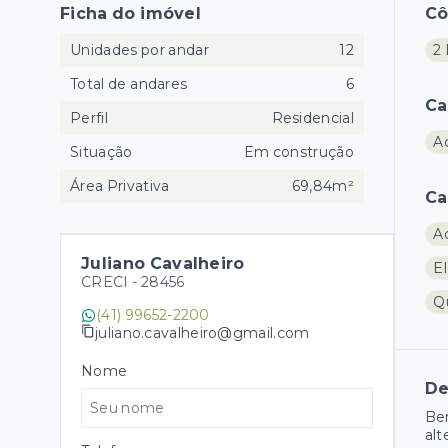
Ficha do imóvel
C
Unidades por andar
12
2 
Total de andares
6
Ca
Perfil
Residencial
A
Situação
Em construção
Área Privativa
69,84m²
Ca
A
Juliano Cavalheiro
E
CRECI -
28456
Q
(41) 99652-2200
juliano.cavalheiro@gmail.com
Nome
De
Bem
alt