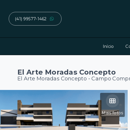
(41) 99577-1462
Início
C
El Arte Moradas Concepto
El Arte Moradas Concepto -
Campo Compri
Mais fotos