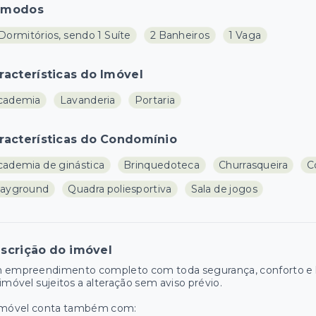
ômodos
Dormitórios, sendo 1 Suíte
2 Banheiros
1 Vaga
racterísticas do Imóvel
cademia
Lavanderia
Portaria
racterísticas do Condomínio
cademia de ginástica
Brinquedoteca
Churrasqueira
C
layground
Quadra poliesportiva
Sala de jogos
scrição do imóvel
 empreendimento completo com toda segurança, conforto e la
imóvel sujeitos a alteração sem aviso prévio.
imóvel conta também com: