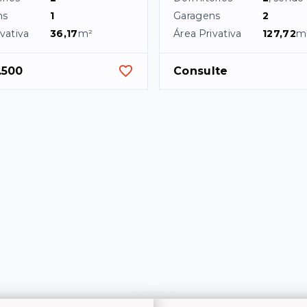
ns
1
Garagens
2
vativa
36,17
m²
Área Privativa
127,72
m
.500
Consulte