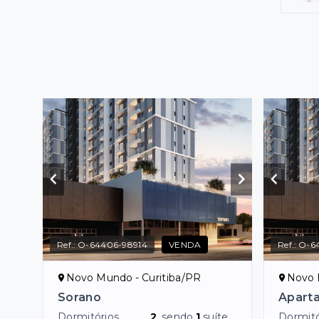
Ref.:
O-64406-98914
VENDA
Ref.:
O-6
Novo Mundo - Curitiba/PR
Novo 
Sorano
Apart
Dormitórios
2
, sendo
1
suíte
Dormitó