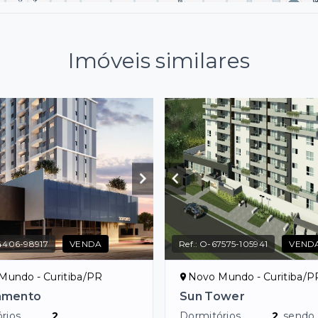
Imóveis similares
4406-98917
VENDA
Ref.:
O-67575-105941
VEND
Mundo - Curitiba/PR
Novo Mundo - Curitiba/P
amento
Sun Tower
rios
2
Dormitórios
2
, sendo