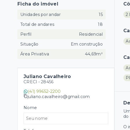
Ficha do imóvel
C
Unidades por andar
15
2 
Total de andares
18
Ca
Perfil
Residencial
A
Situação
Em construção
Área Privativa
44,69m²
Ca
A
Juliano Cavalheiro
P
CRECI -
28456
(41) 99652-2200
juliano.cavalheiro@gmail.com
De
Nome
Um
do 
O 