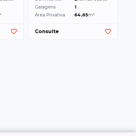
Garagens
1
²
Área Privativa
64,65
m²
Consulte