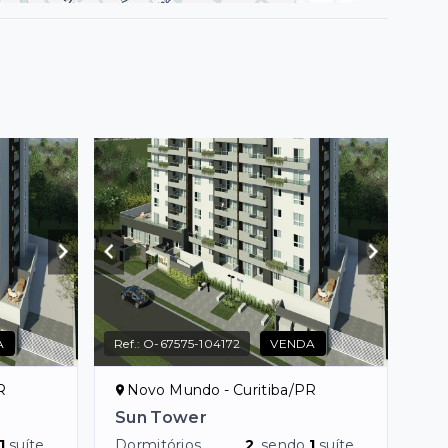
A
Ref.:
O-67575-104172
VENDA
R
Novo Mundo - Curitiba/PR
Sun Tower
1
suíte
Dormitórios
2
, sendo
1
suíte