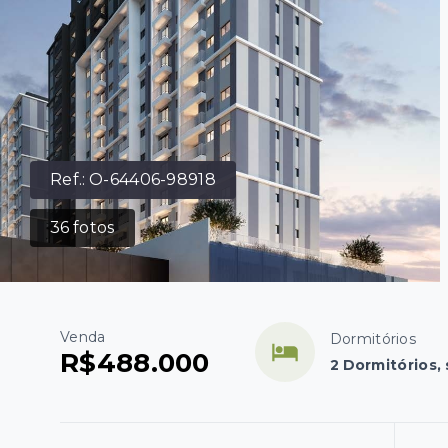
Ref.:
O-64406-98918
36
fotos
Venda
Dormitórios
R$488.000
2 Dormitórios, 