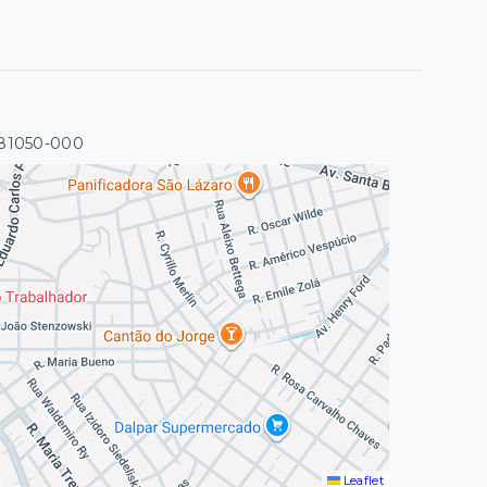
 81050-000
Leaflet