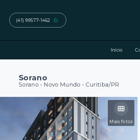
(41) 99577-1462
Início
C
Sorano
Sorano -
Novo Mundo - Curitiba/PR
Mais fotos