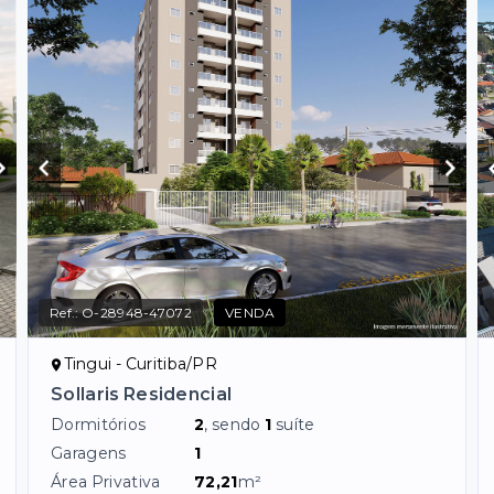
Ref.:
O-28948-47072
VENDA
Tingui - Curitiba/PR
Sollaris Residencial
Dormitórios
2
, sendo
1
suíte
Garagens
1
Área Privativa
72,21
m²