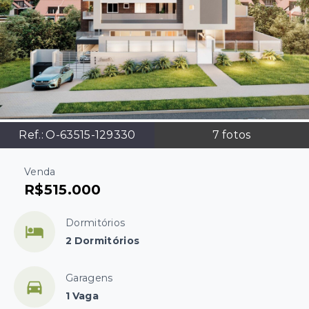
Ref.:
O-63515-129330
7
fotos
Venda
R$515.000
Dormitórios
2 Dormitórios
Garagens
1 Vaga