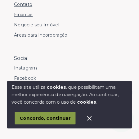
Contato
Financie
Negocie seu Imóvel
Áreas para Incorporação
Social
Instagram
Facebook
Esse site utiliza
cookies
, que possibilitam uma
melhor experiência de navegação.
Ao continuar,
Olá! somos da Linkmob, como podemos ajudar?
você concorda com o uso de
cookies
.
© Copyright 2026 - Youinvest - Todos os direitos
reservados
Concordo, continuar
SITE PARA IMOBILIARIA