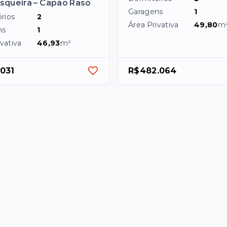
squeira – Capão Raso
Garagens
1
rios
2
Área Privativa
49,80
m
ns
1
vativa
46,93
m²
.031
R$482.064