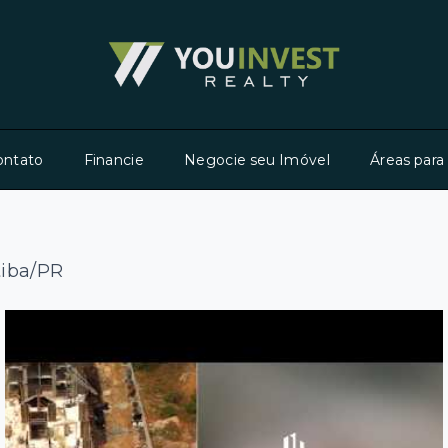
ontato
Financie
Negocie seu Imóvel
Áreas para
tiba/PR