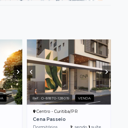
DA
Ref.:
O-81870-128019
VENDA
Centro - Curitiba/PR
Cena Passeio
Dormitórios
2
, sendo
1
suíte