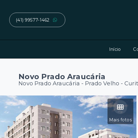
(41) 99577-1462
Início
C
Novo Prado Araucária
Novo Prado Araucária -
Prado Velho - Curi
Mais fotos