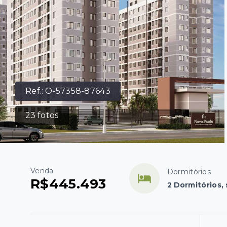
Ref.:
O-57358-87643
23
fotos
Venda
Dormitórios
R$445.493
2 Dormitórios, 