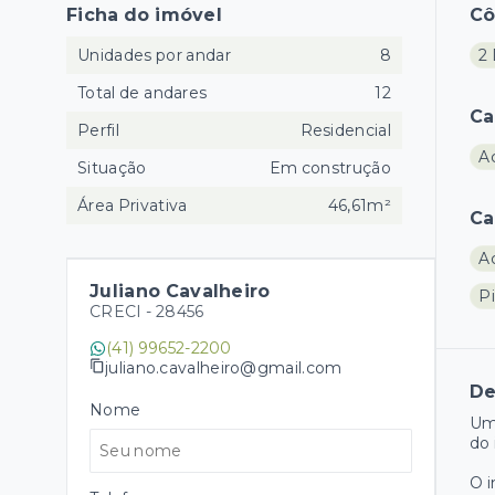
Ficha do imóvel
C
Unidades por andar
8
2 
Total de andares
12
Ca
Perfil
Residencial
A
Situação
Em construção
Área Privativa
46,61m²
Ca
A
Juliano Cavalheiro
Pi
CRECI -
28456
(41) 99652-2200
juliano.cavalheiro@gmail.com
De
Nome
Um
do 
O 