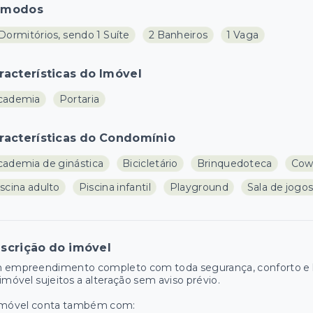
ômodos
Dormitórios, sendo 1 Suíte
2 Banheiros
1 Vaga
racterísticas do Imóvel
cademia
Portaria
racterísticas do Condomínio
cademia de ginástica
Bicicletário
Brinquedoteca
Cow
scina adulto
Piscina infantil
Playground
Sala de jogo
scrição do imóvel
 empreendimento completo com toda segurança, conforto e la
imóvel sujeitos a alteração sem aviso prévio.
imóvel conta também com: