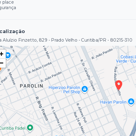
e place
gurança
calização
 Aluízio Finzetto, 829 - Prado Velho - Curitiba/PR
- 80215-310
+
−