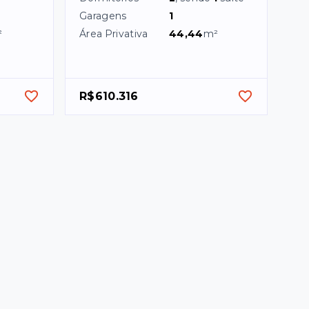
Garagens
1
²
Área Privativa
44,44
m²
R$610.316