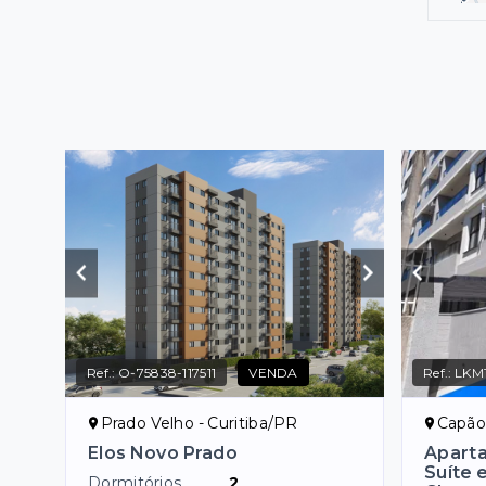
Ref.:
O-75838-117511
VENDA
Ref.:
LKM
Prado Velho - Curitiba/PR
Capão 
Elos Novo Prado
Apart
Suíte 
Dormitórios
2