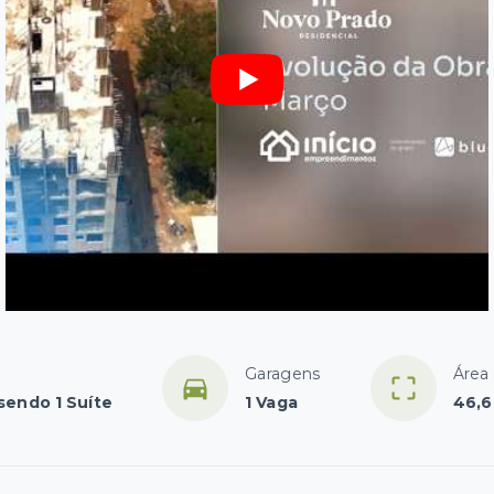
Garagens
Área 
sendo 1 Suíte
1 Vaga
46,6