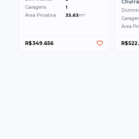
Churra
Garagens
1
Dormitó
Área Privativa
33,63
m²
Garage
Área Pri
R$349.656
R$522