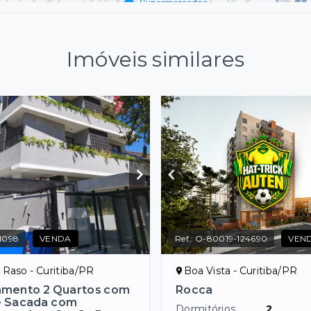
Imóveis similares
1098
VENDA
Ref.:
O-80019-124690
VEN
Raso - Curitiba/PR
Boa Vista - Curitiba/PR
amento 2 Quartos com
Rocca
e Sacada com
Dormitórios
2