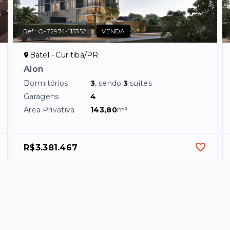
Ref.:
O-72974-115352
VENDA
Batel - Curitiba/PR
Aion
Dormitórios
3
, sendo
3
suítes
Garagens
4
Área Privativa
143,80
m²
R$3.381.467