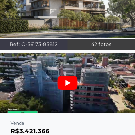
Ref.:
O-56173-85812
42
fotos
Venda
R$3.421.366