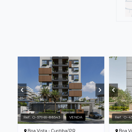
Ref.:
O-57969-88543
VENDA
Ref.:
O-4
Boa Vista - Curitiba/PR
Boa Vi