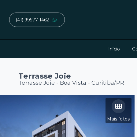
(41) 99577-1462
Início
C
Terrasse Joie
Terrasse Joie -
Boa Vista - Curitiba/PR
Mais fotos