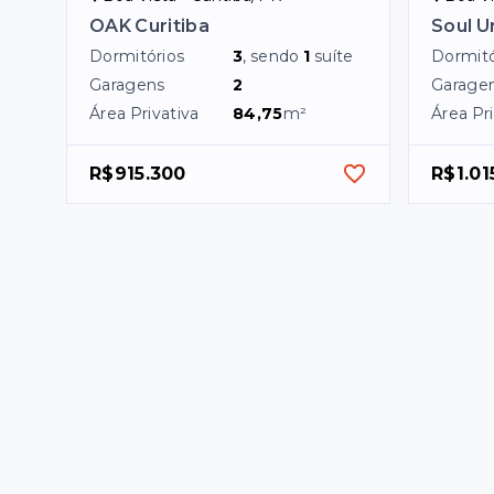
OAK Curitiba
Soul U
Dormitórios
3
, sendo
1
suíte
Dormitó
Garagens
2
Garage
Área Privativa
84,75
m²
Área Pri
R$915.300
R$1.01