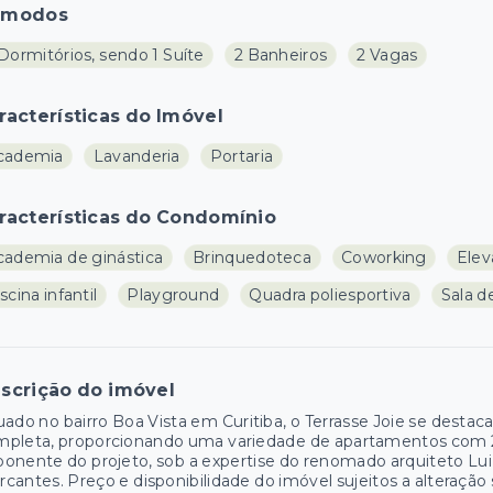
ômodos
Dormitórios, sendo 1 Suíte
2 Banheiros
2 Vagas
racterísticas do Imóvel
cademia
Lavanderia
Portaria
racterísticas do Condomínio
cademia de ginástica
Brinquedoteca
Coworking
Elev
scina infantil
Playground
Quadra poliesportiva
Sala d
scrição do imóvel
uado no bairro Boa Vista em Curitiba, o Terrasse Joie se des
pleta, proporcionando uma variedade de apartamentos com 2 
onente do projeto, sob a expertise do renomado arquiteto Luiz 
cantes. Preço e disponibilidade do imóvel sujeitos a alteração