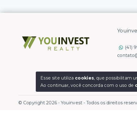
Youinve
(41) 
contato
Esse site utiliza
cookies
, que possibilitam
Ao continuar, você concorda com o uso de
© Copyright 2026 - Youinvest - Todos os direitos rese