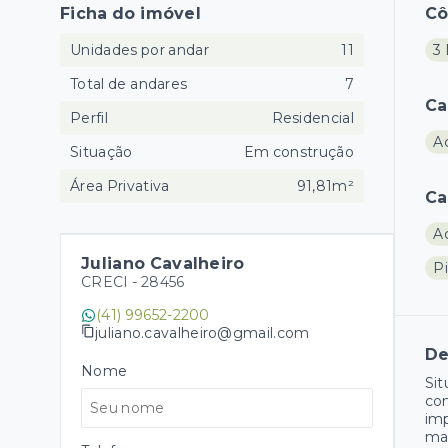
Ficha do imóvel
C
Unidades por andar
11
3 
Total de andares
7
Ca
Perfil
Residencial
A
Situação
Em construção
Área Privativa
91,81m²
Ca
A
Juliano Cavalheiro
Pi
CRECI -
28456
(41) 99652-2200
juliano.cavalheiro@gmail.com
De
Nome
Sit
com
imp
mar