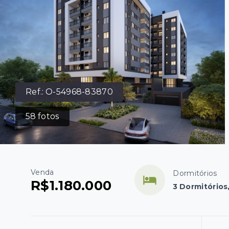
Ref.:
O-54968-83870
58
fotos
Venda
Dormitórios
R$1.180.000
3 Dormitórios