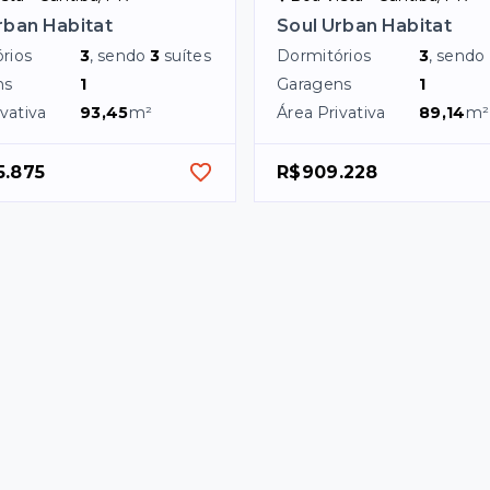
rban Habitat
Soul Urban Habitat
rios
3
, sendo
3
suítes
Dormitórios
3
, sendo
ns
1
Garagens
1
vativa
93,45
m²
Área Privativa
89,14
m²
5.875
R$909.228