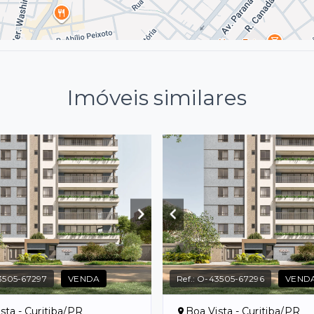
Imóveis similares
3505-67297
VENDA
Ref.:
O-43505-67296
VEND
sta - Curitiba/PR
Boa Vista - Curitiba/PR