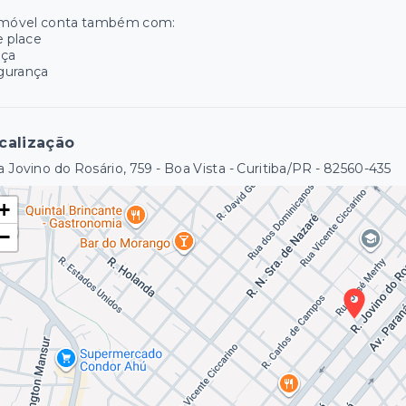
imóvel conta também com:
e place
aça
gurança
calização
 Jovino do Rosário, 759 - Boa Vista - Curitiba/PR
- 82560-435
+
−