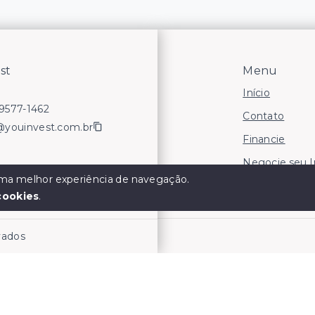
st
Menu
Início
99577-1462
Contato
@youinvest.com.br
Financie
Negocie seu 
 uma melhor experiência de navegação.
Áreas para In
cookies
.
rvados