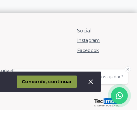
Social
Instagram
Facebook
Imóvel
Olá! somos da Linkmob, como podemos ajudar?
corporação
Concordo, continuar
SITE PARA IMOBILIARIA