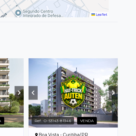
Leaflet
A
Ref.:
O-53143-81346
VENDA
Boa Vista - Curitiba/PR