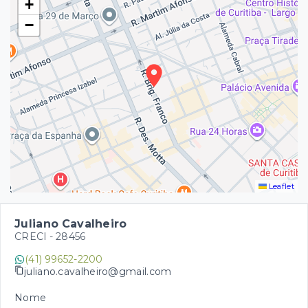
+
−
Leaflet
Juliano Cavalheiro
CRECI -
28456
(41) 99652-2200
juliano.cavalheiro@gmail.com
Nome