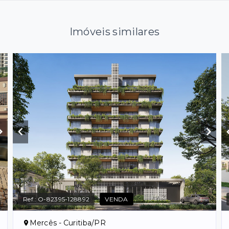
Imóveis similares
Ref.:
O-82395-128892
VENDA
Mercês - Curitiba/PR