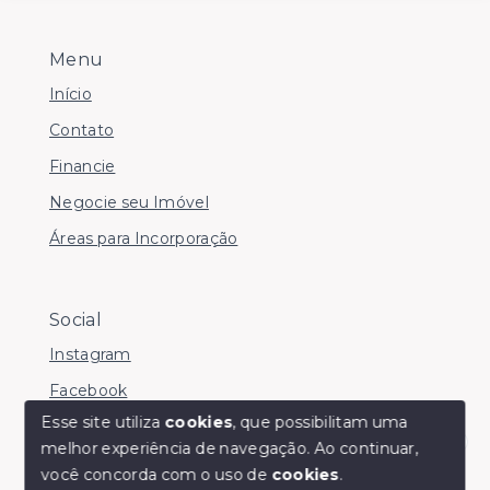
Menu
Início
Contato
Financie
Negocie seu Imóvel
Áreas para Incorporação
Social
Instagram
Facebook
Esse site utiliza
cookies
, que possibilitam uma
melhor experiência de navegação.
Ao continuar,
Olá! somos da Linkmob, como podemos ajudar?
você concorda com o uso de
cookies
.
© Copyright 2026 - Youinvest - Todos os direitos