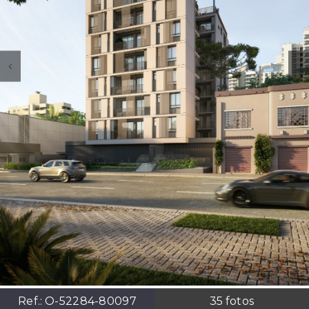
Ref.:
O-52284-80097
35
fotos