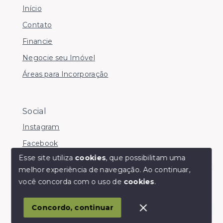
Início
Contato
Financie
Negocie seu Imóvel
Áreas para Incorporação
Social
Instagram
Facebook
Esse site utiliza
cookies
, que possibilitam uma
melhor experiência de navegação.
Ao continuar,
Olá! somos da Linkmob, como podemos ajudar?
você concorda com o uso de
cookies
.
© Copyright 2026 - Youinvest - Todos os direitos
reservados
Concordo, continuar
SITE PARA IMOBILIARIA