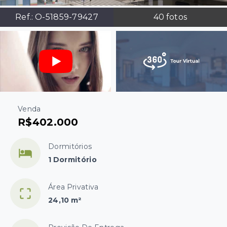
Ref.:
O-51859-79427
40
fotos
Venda
R$402.000
Dormitórios
1 Dormitório
Área Privativa
24,10 m²