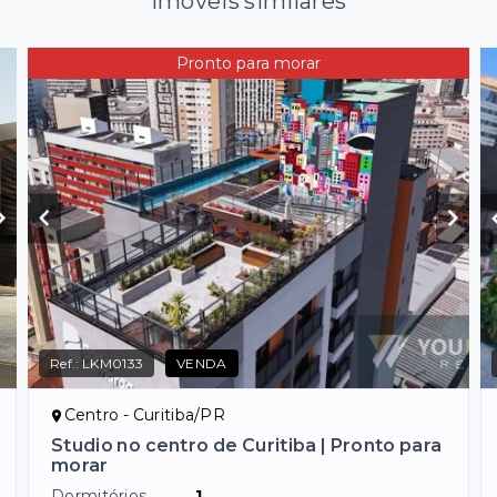
Imóveis similares
Pronto para morar
Ref.:
LKM0133
VENDA
Centro - Curitiba/PR
Studio no centro de Curitiba | Pronto para
morar
Dormitórios
1