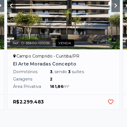
Ref.:
O-65600-101059
VENDA
Campo Comprido - Curitiba/PR
El Arte Moradas Concepto
Dormitórios
3
, sendo
3
suítes
Garagens
2
Área Privativa
161,86
m²
R$2.299.483