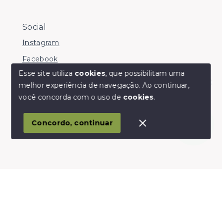
Social
Instagram
Facebook
Esse site utiliza
cookies
, que possibilitam uma
melhor experiência de navegação.
Ao continuar,
Olá! somos da Linkmob, como podemos ajudar?
você concorda com o uso de
cookies
.
© Copyright 2026 - Youinvest - Todos os direitos
reservados
Concordo, continuar
SITE PARA IMOBILIARIA
Início
Histórico
Favoritos