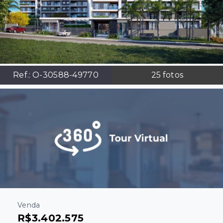
Ref.:
O-30588-49770
25
fotos
Venda
R$3.402.575