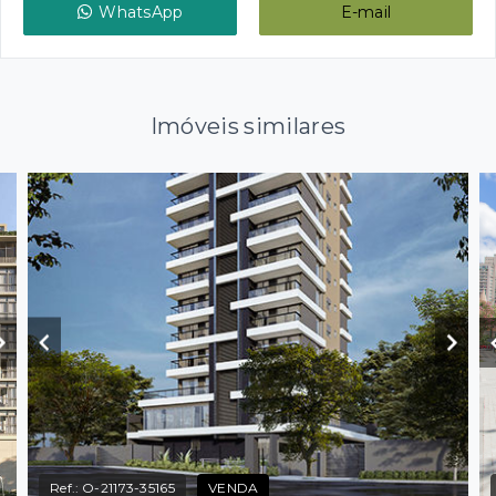
WhatsApp
E-mail
Imóveis similares
Ref.:
O-21173-35165
VENDA