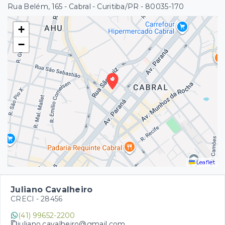
Rua Belém, 165 - Cabral - Curitiba/PR
- 80035-170
+
−
Leaflet
Juliano Cavalheiro
CRECI -
28456
(41) 99652-2200
juliano.cavalheiro@gmail.com