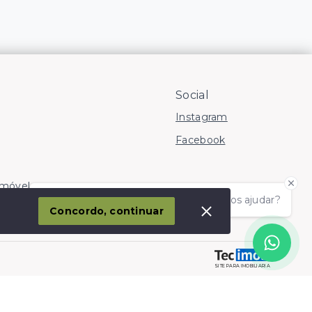
Social
Instagram
Facebook
Imóvel
Olá! somos da Linkmob, como podemos ajudar?
corporação
Concordo, continuar
SITE PARA IMOBILIARIA