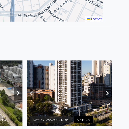
Leaflet
Ref.:
O-25320-41798
VENDA