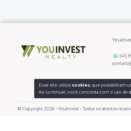
Youinve
(41) 
contato
Esse site utiliza
cookies
, que possibilitam
Ao continuar, você concorda com o uso de
© Copyright 2026 - Youinvest - Todos os direitos rese