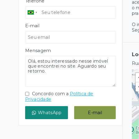
Telefone
ace
o m
pra
O 
E-mail
Se
Mensagem
Lo
Rua
Concordo com a
Política de
Privacidade
WhatsApp
E-mail