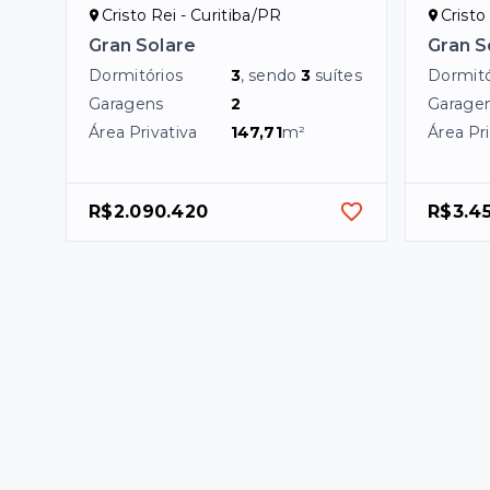
Cristo Rei - Curitiba/PR
Cristo
Gran Solare
Gran S
Dormitórios
3
, sendo
3
suítes
Dormitó
Garagens
2
Garage
Área Privativa
147,71
m²
Área Pri
R$2.090.420
R$3.45