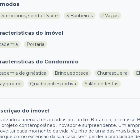
ômodos
Dormitórios, sendo 1 Suíte
3 Banheiros
2 Vagas
racterísticas do Imóvel
cademia
Portaria
racterísticas do Condomínio
cademia de ginástica
Brinquedoteca
Churrasqueira
E
layground
Quadra poliesportiva
Salão de festas
scrição do imóvel
alizado a apenas três quadras do Jardim Botânico, o Terrasse
 projeto contemporâneo, inovador e surpreendente. Um empr
oveitar cada momento da vida. Vizinho de uma das mais belas ár
arque como extensão da sua casa, sem perder a praticidade d