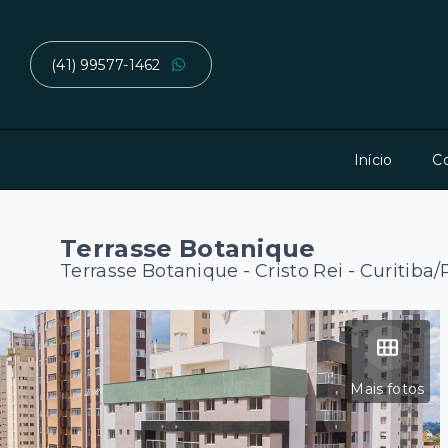
(41) 99577-1462
Início
C
Terrasse Botanique
Terrasse Botanique -
Cristo Rei - Curitiba
Mais fotos