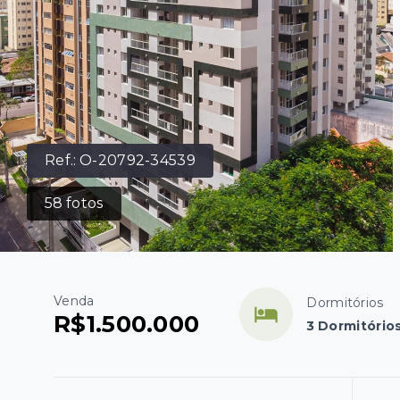
Ref.:
O-20792-34539
58
fotos
Venda
Dormitórios
R$1.500.000
3 Dormitórios