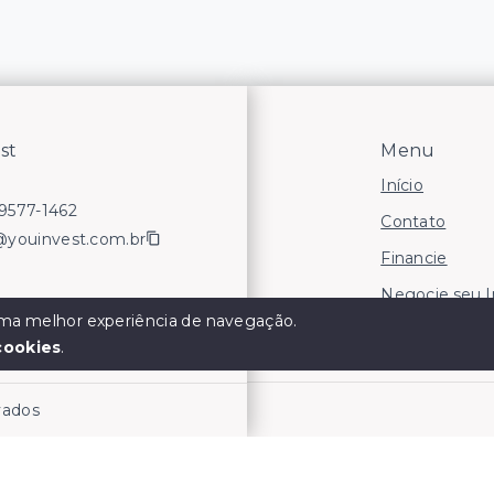
st
Menu
Início
99577-1462
Contato
@youinvest.com.br
Financie
Negocie seu 
 uma melhor experiência de navegação.
Áreas para In
cookies
.
rvados