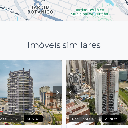
Imóveis similares
466-57281
VENDA
Ref.:
LKM1067
VENDA