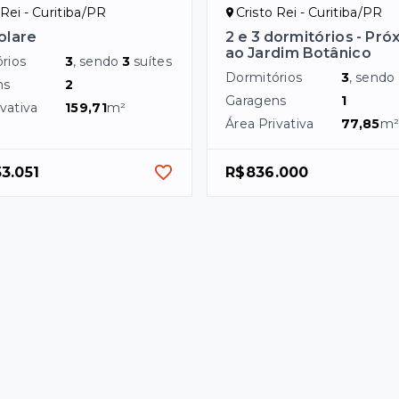
 Rei - Curitiba/PR
Cristo Rei - Curitiba/PR
olare
2 e 3 dormitórios - Pró
ao Jardim Botânico
rios
3
, sendo
3
suítes
Dormitórios
3
, sendo
ns
2
Garagens
1
vativa
159,71
m²
Área Privativa
77,85
m
3.051
R$836.000