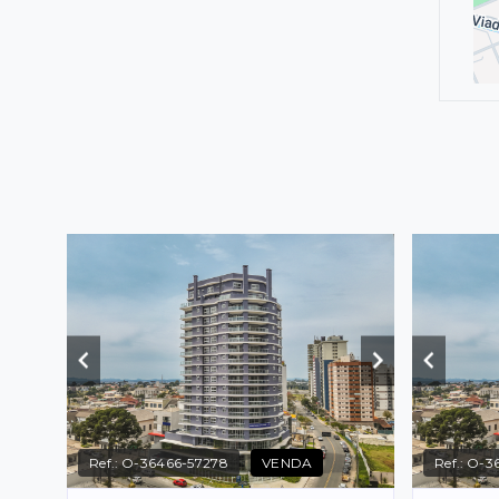
Ref.:
O-36466-57278
VENDA
Ref.:
O-36