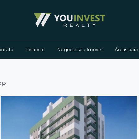
ontato
Financie
Negocie seu Imóvel
Áreas para
/PR