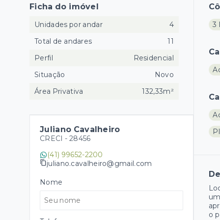
Ficha do imóvel
C
Unidades por andar
4
3 
Total de andares
11
Ca
Perfil
Residencial
A
Situação
Novo
Área Privativa
132,33m²
Ca
A
Juliano Cavalheiro
P
CRECI -
28456
(41) 99652-2200
juliano.cavalheiro@gmail.com
De
Nome
Loc
um
apr
o p