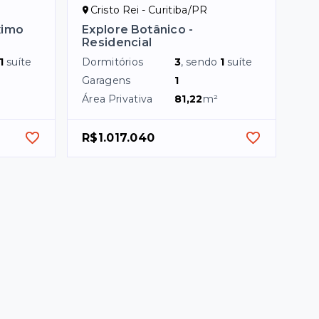
Cristo Rei - Curitiba/PR
ximo
Explore Botânico -
Residencial
1
suíte
Dormitórios
3
, sendo
1
suíte
Garagens
1
²
Área Privativa
81,22
m²
R$1.017.040