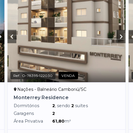
Ref.:
O-78395-122030
VENDA
Nações - Balneário Camboriú/SC
Monterrey Residence
Dormitórios
2
, sendo
2
suítes
Garagens
2
Área Privativa
61,80
m²