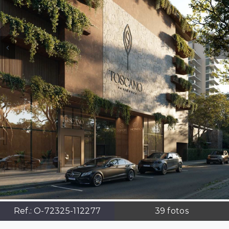
Ref.:
O-72325-112277
39
fotos