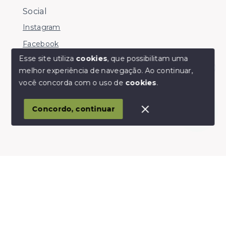
Social
Instagram
Facebook
Esse site utiliza
cookies
, que possibilitam uma
melhor experiência de navegação.
Ao continuar,
Olá! somos da Linkmob, como podemos ajudar?
você concorda com o uso de
cookies
.
© Copyright 2026 - Youinvest - Todos os direitos
reservados
Concordo, continuar
SITE PARA IMOBILIARIA
Início
Histórico
Favoritos