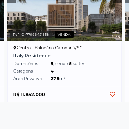
Ref.:
O-77996-121358
VENDA
Centro - Balneário Camboriú/SC
Italy Residence
Dormitórios
5
, sendo
5
suítes
Garagens
4
Área Privativa
278
m²
R$11.852.000