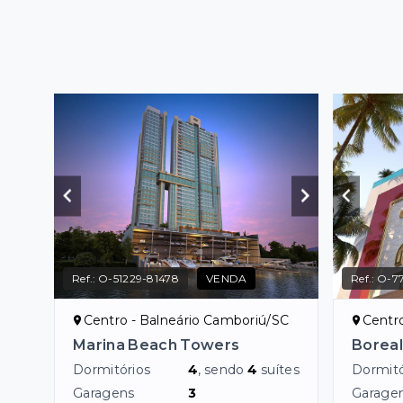
Ref.:
O-51229-81478
VENDA
Ref.:
O-7
Centro - Balneário Camboriú/SC
Centr
Marina Beach Towers
Borea
Dormitórios
4
, sendo
4
suítes
Dormitó
Garagens
3
Garage