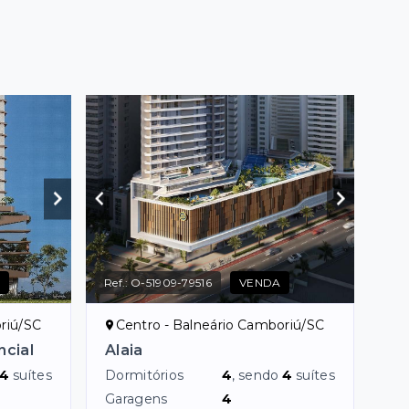
A
Ref.:
O-51909-79516
VENDA
riú/SC
Centro - Balneário Camboriú/SC
ncial
Alaia
4
suítes
Dormitórios
4
, sendo
4
suítes
Garagens
4