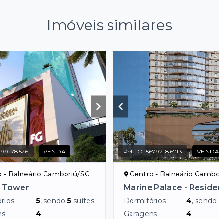
Imóveis similares
799-78526
VENDA
Ref.:
O-56792-86713
VEND
o - Balneário Camboriú/SC
Centro - Balneário Cambo
l Tower
Marine Palace - Reside
rios
5
, sendo
5
suítes
Dormitórios
4
, sendo
ns
4
Garagens
4