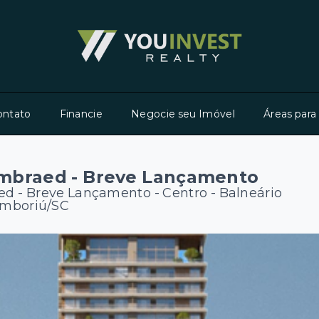
ontato
Financie
Negocie seu Imóvel
Áreas para
Embraed - Breve Lançamento
ed - Breve Lançamento -
Centro - Balneário
mboriú/SC