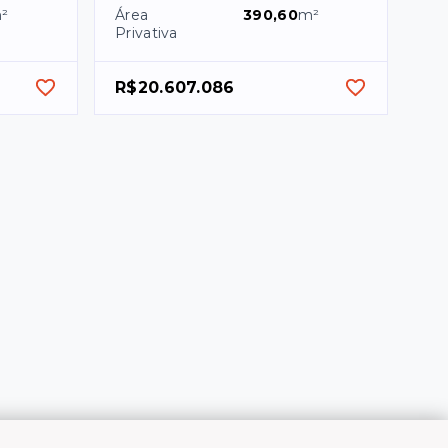
²
Área
390,60
m²
Privativa
R$20.607.086