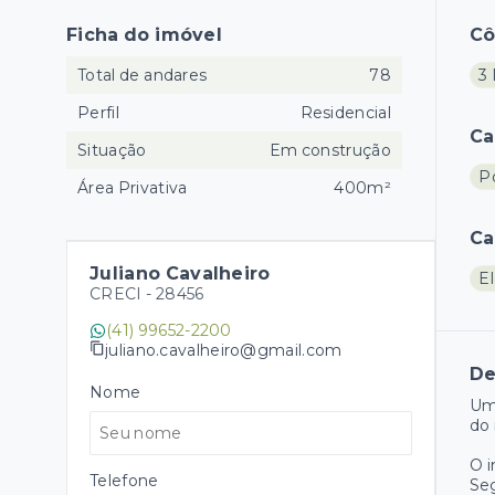
Ficha do imóvel
C
Total de andares
78
3 
Perfil
Residencial
Ca
Situação
Em construção
Po
Área Privativa
400m²
Ca
Juliano Cavalheiro
El
CRECI -
28456
(41) 99652-2200
juliano.cavalheiro@gmail.com
De
Nome
Um
do 
O 
Telefone
Se