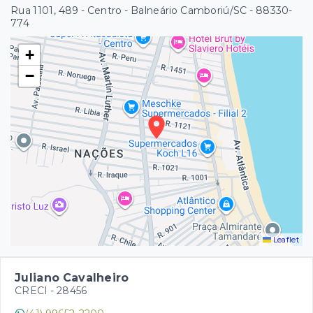
Rua 1101, 489 - Centro - Balneário Camboriú/SC
- 88330-
774
+
−
Leaflet
Juliano Cavalheiro
CRECI -
28456