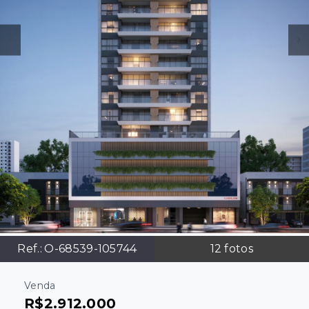
Ref.:
O-68539-105744
12
fotos
Venda
R$2.912.000