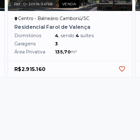
Ref.:
O-20916-34768
VENDA
Centro - Balneário Camboriú/SC
Residencial Farol de Valença
Dormitórios
4
, sendo
4
suítes
Garagens
3
Área Privativa
135,70
m²
R$2.915.160