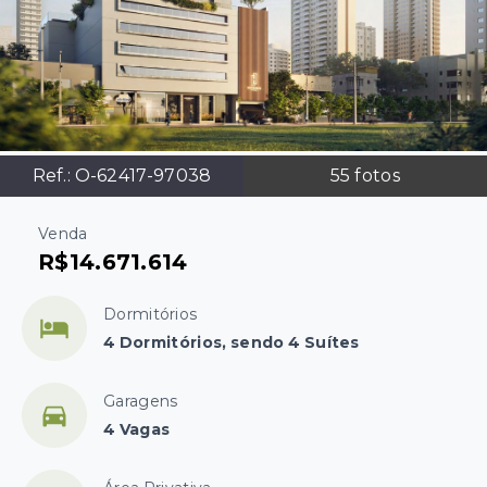
Ref.:
O-62417-97038
55
fotos
Venda
R$14.671.614
Dormitórios
4 Dormitórios, sendo 4 Suítes
Garagens
4 Vagas