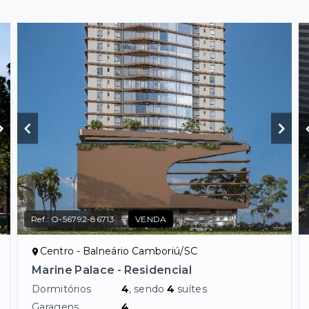
Ref.:
O-56792-86713
VENDA
Centro - Balneário Camboriú/SC
Marine Palace - Residencial
Dormitórios
4
, sendo
4
suítes
Garagens
4