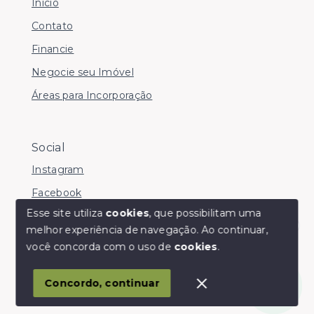
Início
Contato
Financie
Negocie seu Imóvel
Áreas para Incorporação
Social
Instagram
Facebook
Esse site utiliza
cookies
, que possibilitam uma
melhor experiência de navegação.
Ao continuar,
Olá! somos da Linkmob, como podemos ajudar?
você concorda com o uso de
cookies
.
© Copyright 2026 - Youinvest - Todos os direitos
reservados
Concordo, continuar
SITE PARA IMOBILIARIA