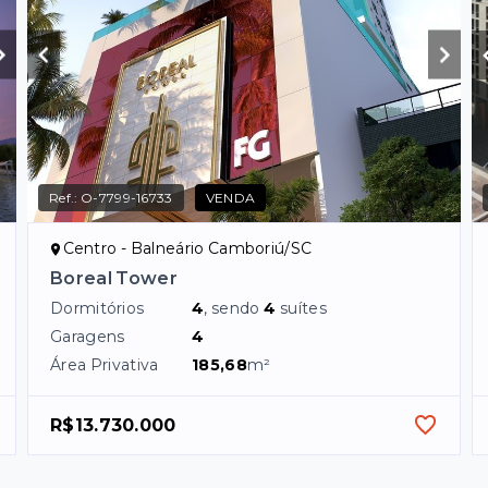
Ref.:
O-7799-16733
VENDA
Centro - Balneário Camboriú/SC
Boreal Tower
Dormitórios
4
, sendo
4
suítes
Garagens
4
Área Privativa
185,68
m²
R$13.730.000