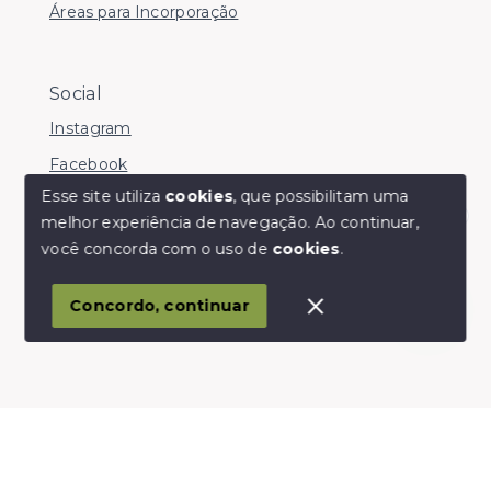
Áreas para Incorporação
Social
Instagram
Facebook
Esse site utiliza
cookies
, que possibilitam uma
melhor experiência de navegação.
Ao continuar,
Olá! somos da Linkmob, como podemos ajudar?
você concorda com o uso de
cookies
.
© Copyright 2026 - Youinvest - Todos os direitos
reservados
Concordo, continuar
SITE PARA IMOBILIARIA
Início
Histórico
Favoritos