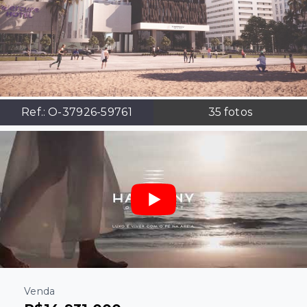
Ref.:
O-37926-59761
35
fotos
Venda