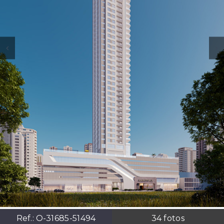
Ref.:
O-31685-51494
34
fotos