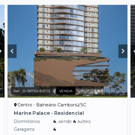
Ref.:
O-56792-86713
VENDA
Centro - Balneário Camboriú/SC
Marine Palace - Residencial
Dormitórios
4
, sendo
4
suítes
Garagens
4