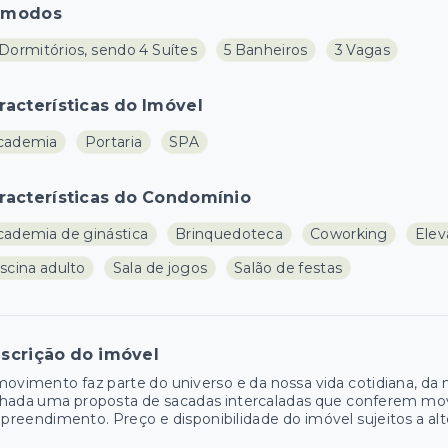
ômodos
Dormitórios, sendo 4 Suítes
5 Banheiros
3 Vagas
racterísticas do Imóvel
cademia
Portaria
SPA
racterísticas do Condomínio
cademia de ginástica
Brinquedoteca
Coworking
Elev
scina adulto
Sala de jogos
Salão de festas
scrição do imóvel
ovimento faz parte do universo e da nossa vida cotidiana, 
chada uma proposta de sacadas intercaladas que conferem mo
reendimento. Preço e disponibilidade do imóvel sujeitos a alt