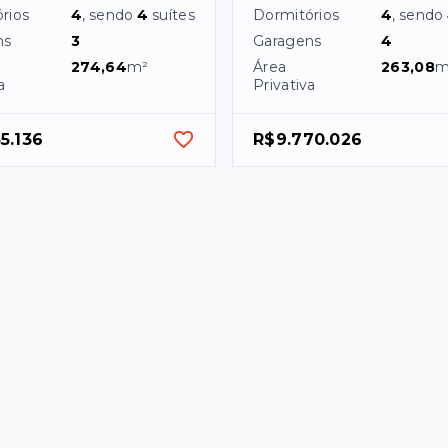
rios
4
, sendo
4
suítes
Dormitórios
4
, sendo
ns
3
Garagens
4
274,64
m²
Área
263,08
m
a
Privativa
5.136
R$9.770.026