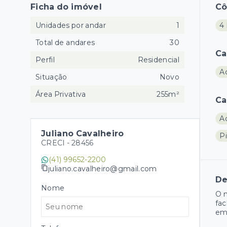
Ficha do imóvel
C
Unidades por andar
1
4 
Total de andares
30
Ca
Perfil
Residencial
A
Situação
Novo
Área Privativa
255m²
Ca
A
Juliano Cavalheiro
Pi
CRECI -
28456
(41) 99652-2200
juliano.cavalheiro@gmail.com
De
Nome
O m
fa
emp