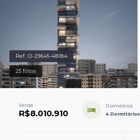
Ref.:
O-29645-48184
25
fotos
Venda
Dormitórios
R$8.010.910
4 Dormitórios