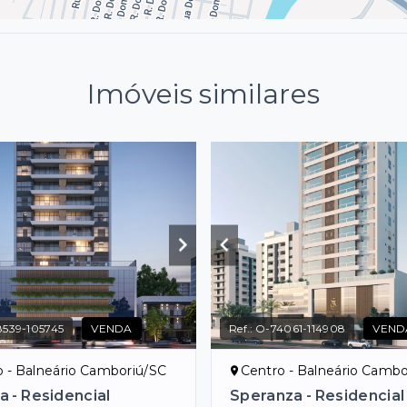
Imóveis similares
539-105745
VENDA
Ref.:
O-74061-114908
VEND
o - Balneário Camboriú/SC
Centro - Balneário Cambo
 - Residencial
Speranza - Residencial