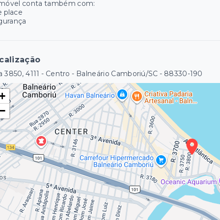
imóvel conta também com:
e place
gurança
calização
 3850, 4111 - Centro - Balneário Camboriú/SC
- 88330-190
+
−