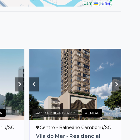
Leaflet
A
Ref.:
O-81189-126780
VENDA
riú/SC
Centro - Balneário Camboriú/SC
Vila do Mar - Residencial