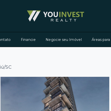
ontato
Financie
Negocie seu Imóvel
Áreas para
iú/SC