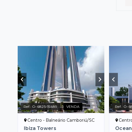
Ref.:
O-6825-15489
VENDA
Ref.:
O-68
Centro - Balneário Camboriú/SC
Centr
Ibiza Towers
Oceana