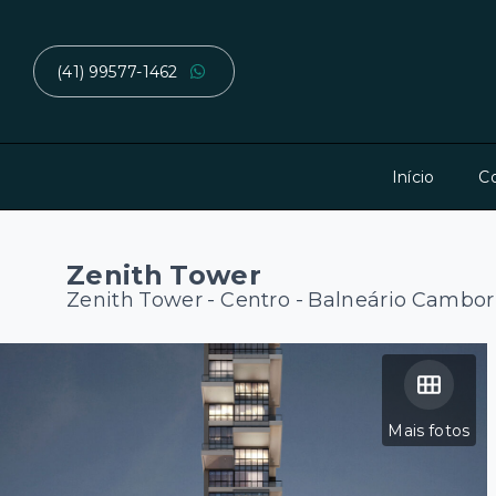
(41) 99577-1462
Início
C
Zenith Tower
Zenith Tower -
Centro - Balneário Cambor
Mais fotos