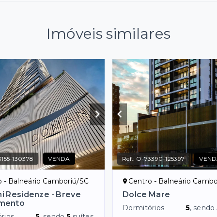
Imóveis similares
155-130378
VENDA
Ref.:
O-73390-125397
VEND
o - Balneário Camboriú/SC
Centro - Balneário Cambo
 Residenze - Breve
Dolce Mare
mento
Dormitórios
5
, sendo
rios
5
, sendo
5
suítes