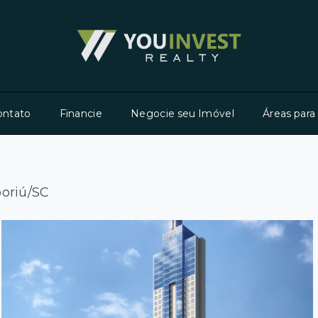
ontato
Financie
Negocie seu Imóvel
Áreas para
boriú/SC