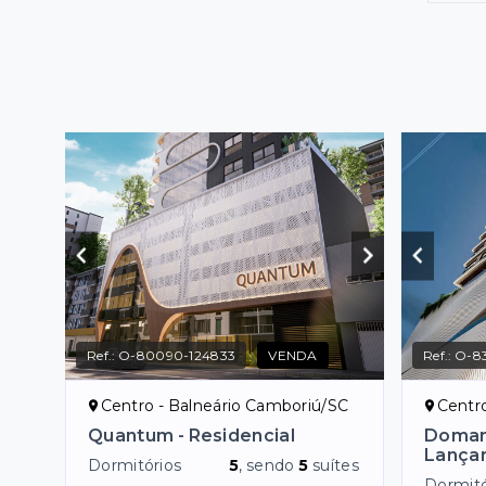
Ref.:
O-80090-124833
VENDA
Ref.:
O-83
Centro - Balneário Camboriú/SC
Centr
Quantum - Residencial
Domani
Lança
Dormitórios
5
, sendo
5
suítes
Dormitó