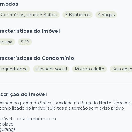
ômodos
Dormitórios, sendo 5 Suítes
7 Banheiros
4 Vagas
racterísticas do Imóvel
rtaria
SPA
racterísticas do Condomínio
rinquedoteca
Elevador social
Piscina adulto
Sala de j
scrição do imóvel
pirado no poder da Safira. Lapidado na Barra do Norte. Uma ped
ponibilidade do imóvel sujeitos a alteração sem aviso prévio.
imóvel conta também com:
e place
gurança