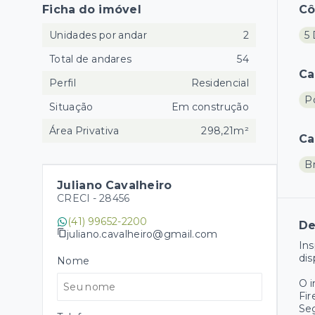
Ficha do imóvel
C
Unidades por andar
2
5 
Total de andares
54
Ca
Perfil
Residencial
Po
Situação
Em construção
Área Privativa
298,21m²
Ca
B
Juliano Cavalheiro
CRECI -
28456
(41) 99652-2200
De
juliano.cavalheiro@gmail.com
Ins
dis
Nome
O 
Fir
Se