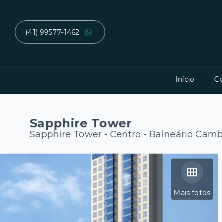
(41) 99577-1462
Início
C
Sapphire Tower
Sapphire Tower -
Centro - Balneário Cam
Mais fotos