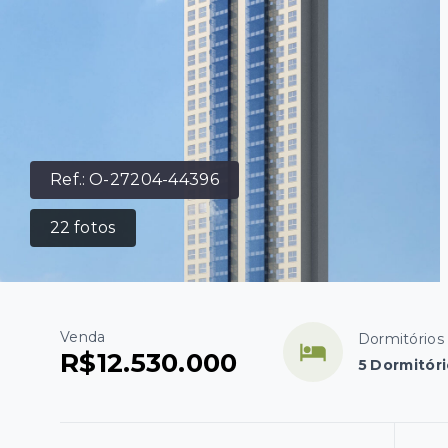
Ref.:
O-27204-44396
22
fotos
Venda
Dormitórios
R$12.530.000
5 Dormitóri