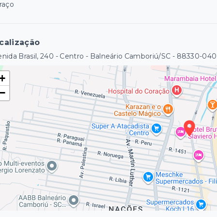
raço
calização
nida Brasil, 240 - Centro - Balneário Camboriú/SC
- 88330-040
+
−