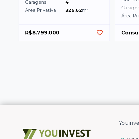
Garagens
4
Garage
Área Privativa
326,62
m²
Área Pri
R$8.799.000
Consu
Youinve