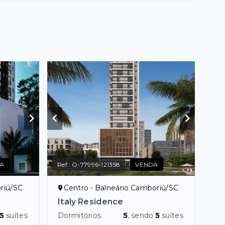
A
Ref.:
O-77996-121358
VENDA
riú/SC
Centro - Balneário Camboriú/SC
Italy Residence
5
suítes
Dormitórios
5
, sendo
5
suítes