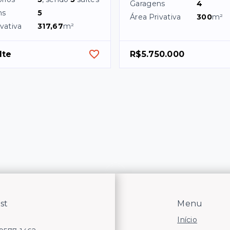
Garagens
4
ns
5
Área Privativa
300
m²
vativa
317,67
m²
lte
R$5.750.000
st
Menu
Início